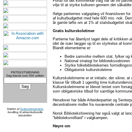
Forud for det kommende valg har de tre partri
vilje til at styrke kulturen gennem det såkaldte 
Ifølge partiernes valgoplæg vil finansloven fo
af kulturbudgettet med hele 600 mio. nok. Der
år gamle løfte om at 1% af statsbudgettet skal 
Gratis kulturskoletimer
Partierne har åbenlyst taget dele af kritikken af 
idet de især lægger op til en styrkelse af kom
Blandt elementerne er:
Bedre samvirke mellem stat, fylker o
National strategi for bibliotekssektoren
Styrke folkebibliotekernes formidlingsro
Obligatorisk kulturskoletime
FRITEKSTSØGNING
Søg blandt over 500 artikler
Kulturskoletimerne er et initiativ, der sikrer, at 
klasse får tilbudt 1 ugentlig time kulturundervi
Kulturskoletimerne er blevet testet som forsøg
som obligatoriske tilbud for samtlige kommune
Herudover har både Arbeiderpartiet og Senterpa
decentralisere midler fra nuværende centrale pu
Støttet af
Kulturministeriets
bevilling til almenkulturelle
Norsk Biblioteksforening har også valgt at la
tidsskrifter
”biblioteksmilliard” i valgkampen.
Høyre om