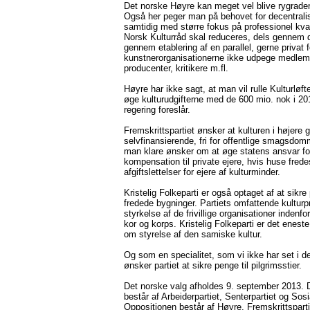
Det norske Høyre kan meget vel blive rygraden 
Også her peger man på behovet for decentralis
samtidig med større fokus på professionel kvalit
Norsk Kulturråd skal reduceres, dels gennem d
gennem etablering af en parallel, gerne privat 
kunstnerorganisationerne ikke udpege medlem
producenter, kritikere m.fl.
Høyre har ikke sagt, at man vil rulle Kulturløft
øge kulturudgifterne med de 600 mio. nok i 
regering foreslår.
Fremskrittspartiet ønsker at kulturen i højere 
selvfinansierende, fri for offentlige smagsdo
man klare ønsker om at øge statens ansvar for
kompensation til private ejere, hvis huse frede
afgiftslettelser for ejere af kulturminder.
Kristelig Folkeparti er også optaget af at sikr
fredede bygninger. Partiets omfattende kultu
styrkelse af de frivillige organisationer indenfo
kor og korps. Kristelig Folkeparti er det eneste
om styrelse af den samiske kultur.
Og som en specialitet, som vi ikke har set i d
ønsker partiet at sikre penge til pilgrimsstier.
Det norske valg afholdes 9. september 2013.
består af Arbeiderpartiet, Senterpartiet og Sosi
Oppositionen består af Høyre, Fremskrittspartie