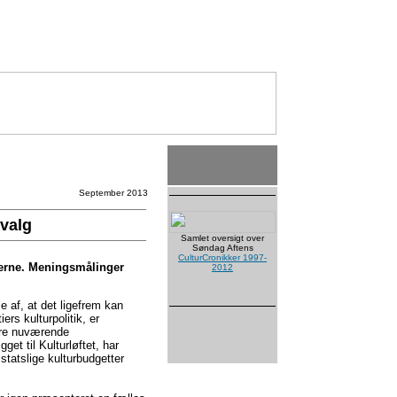
September 2013
rvalg
Samlet oversigt over
Søndag Aftens
CulturCronikker 1997-
erne. Meningsmålinger
2012
 af, at det ligefrem kan
ers kulturpolitik, er
 tre nuværende
et til Kulturløftet, har
statslige kulturbudgetter