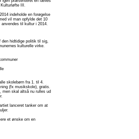
er igen præsenteret en fælles
Kulturløfte III.
r 2014 indeholde en forøgelse
med vil man opfylde det 10
anvendes til kultur i 2014.
den hidtidige politik til sig,
munernes kulturelle virke.
g kommuner
lle
alle skolebørn fra 1. til 4.
sning (fx musikskole), gratis.
, men skal altså nu rulles ud
r.
rtiet lanceret tanker om at
ljer.
ncere et ønske om en