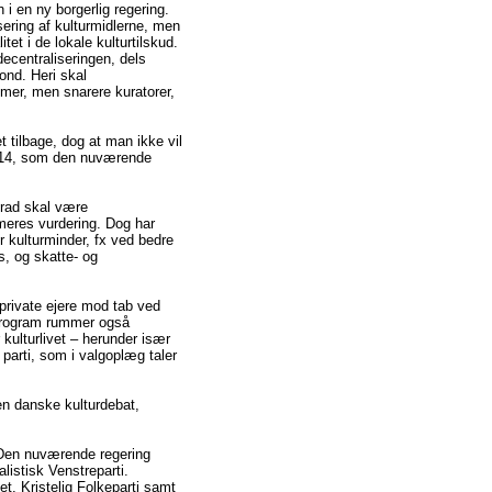
i en ny borgerlig regering.
ering af kulturmidlerne, men
et i de lokale kulturtilskud.
ecentraliseringen, dels
fond. Heri skal
mer, men snarere kuratorer,
et tilbage, dog at man ikke vil
2014, som den nuværende
grad skal være
mmeres vurdering. Dog har
 kulturminder, fx ved bedre
s, og skatte- og
e private ejere mod tab ved
rprogram rummer også
r kulturlivet – herunder især
 parti, som i valgoplæg taler
en danske kulturdebat,
 Den nuværende regering
alistisk Venstreparti.
t, Kristelig Folkeparti samt