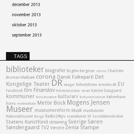
december 2013
november 2013
oktober 2013
september 2013
TAGS
biblioteker
biografer
Birgitte Bergman
Charlotte
censur
corona
Det
Dansk Folkeparti
Broman Mølbæk
DR
Kongelige Teater
EU
Enhedslisten
ereolen.dk
ebøger
Finanslov
film
Facebook
Katrine Daugaard
idræt
folkebiblioteker
kommuner
kulturarv
København
Konservative
Kulturministeriet
Mogens Jensen
Mette Bock
licens
medieaftale
Museer
museumsreform
Musik
musikskoler
Radio24syv
Nationalmuseet
scenekunst
SF
Socialdemokratiet
Norge
Sverige
Søren
Statens Kunstfond
streaming
Søndergaard
Zenia Stampe
TV2
Venstre