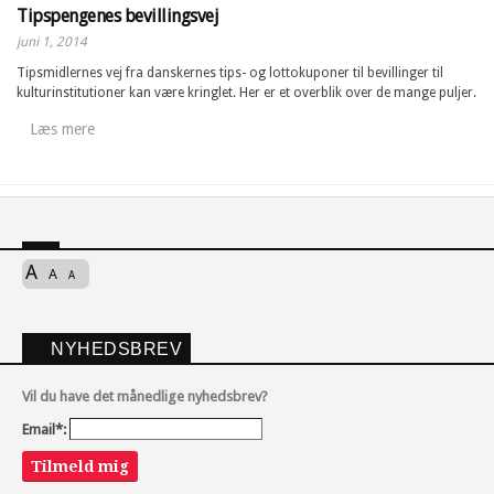
Tipspengenes bevillingsvej
juni 1, 2014
Tipsmidlernes vej fra danskernes tips- og lottokuponer til bevillinger til
kulturinstitutioner kan være kringlet. Her er et overblik over de mange puljer.
Læs mere
A
A
A
NYHEDSBREV
Vil du have det månedlige nyhedsbrev?
Email*:
Tilmeld mig