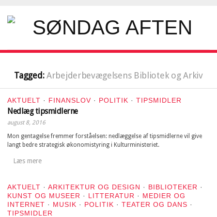
Tagged:
Arbejderbevægelsens Bibliotek og Arkiv
AKTUELT
·
FINANSLOV
·
POLITIK
·
TIPSMIDLER
Nedlæg tipsmidlerne
august 8, 2016
Mon gentagelse fremmer forståelsen: nedlæggelse af tipsmidlerne vil give
langt bedre strategisk økonomistyring i Kulturministeriet.
Læs mere
AKTUELT
·
ARKITEKTUR OG DESIGN
·
BIBLIOTEKER
·
KUNST OG MUSEER
·
LITTERATUR
·
MEDIER OG
INTERNET
·
MUSIK
·
POLITIK
·
TEATER OG DANS
·
TIPSMIDLER