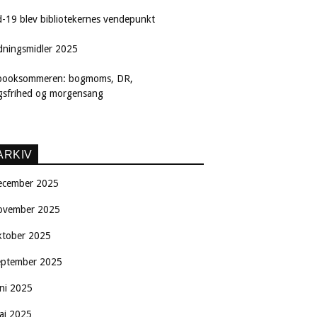
d-19 blev bibliotekernes vendepunkt
dningsmidler 2025
booksommeren: bogmoms, DR,
ngsfrihed og morgensang
ARKIV
ecember 2025
ovember 2025
ktober 2025
eptember 2025
uni 2025
aj 2025