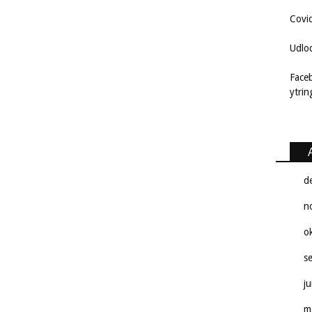
Covi
Udlo
Face
ytri
d
n
o
s
j
m