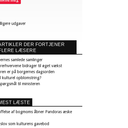
lmeld mig
dligere udgaver
ARTIKLER DER FORTJENER
FLERE LÆSERE
ernes samlede samlinger
rerhvervene bidrager til øget vækst
uren er på borgernes dagsorden
il kulturel opblomstring?
pørgsmål til ministeren
MEST LÆSTE
affelse af bogmoms åbner Pandoras æske
nslov som kulturens gavebod