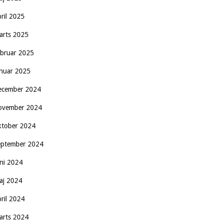
pril 2025
arts 2025
ebruar 2025
anuar 2025
ecember 2024
ovember 2024
ktober 2024
eptember 2024
uni 2024
aj 2024
pril 2024
arts 2024