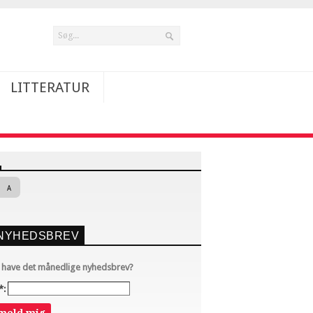
LITTERATUR
A
NYHEDSBREV
u have det månedlige nyhedsbrev?
*: