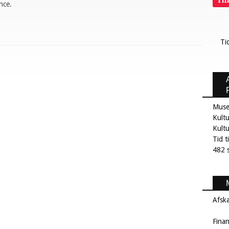
Ti
nce.
Ti
Muse
Kultu
Kult
Tid t
482 s
Afsk
Fina