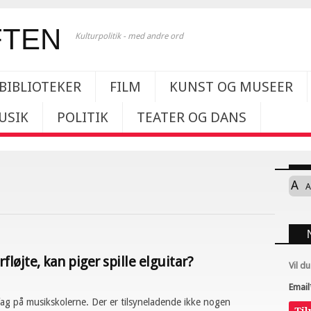
Kulturpolitik - med andre ord
BIBLIOTEKER
FILM
KUNST OG MUSEER
USIK
POLITIK
TEATER OG DANS
A
A
fløjte, kan piger spille elguitar?
Vil d
Email
fag på musikskolerne. Der er tilsyneladende ikke nogen