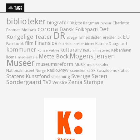
TAGS
biblioteker
biografer
Birgitte Bergman
Charlotte
censur
corona
Det
Dansk Folkeparti
Broman Mølbæk
DR
Kongelige Teater
EU
Enhedslisten
ereolen.dk
ebøger
Finanslov
film
Facebook
Katrine Daugaard
idræt
folkebiblioteker
kommuner
kulturarv
København
Konservative
Kulturministeriet
Mogens Jensen
Mette Bock
licens
medieaftale
Museer
museumsreform
Musik
musikskoler
Radio24syv
Nationalmuseet
scenekunst
SF
Socialdemokratiet
Norge
Sverige
Søren
Statens Kunstfond
streaming
Søndergaard
Zenia Stampe
TV2
Venstre