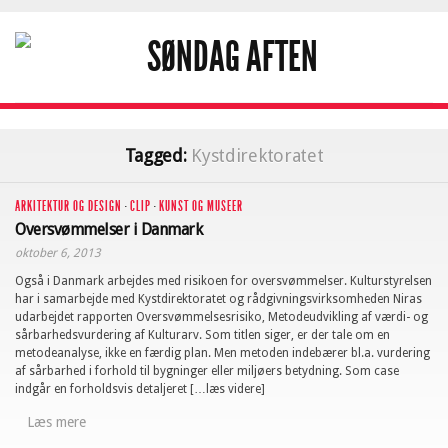
Tagged:
Kystdirektoratet
ARKITEKTUR OG DESIGN
·
CLIP
·
KUNST OG MUSEER
Oversvømmelser i Danmark
oktober 6, 2013
Også i Danmark arbejdes med risikoen for oversvømmelser. Kulturstyrelsen
har i samarbejde med Kystdirektoratet og rådgivningsvirksomheden Niras
udarbejdet rapporten Oversvømmelsesrisiko, Metodeudvikling af værdi- og
sårbarhedsvurdering af Kulturarv. Som titlen siger, er der tale om en
metodeanalyse, ikke en færdig plan. Men metoden indebærer bl.a. vurdering
af sårbarhed i forhold til bygninger eller miljøers betydning. Som case
indgår en forholdsvis detaljeret […læs videre]
Læs mere