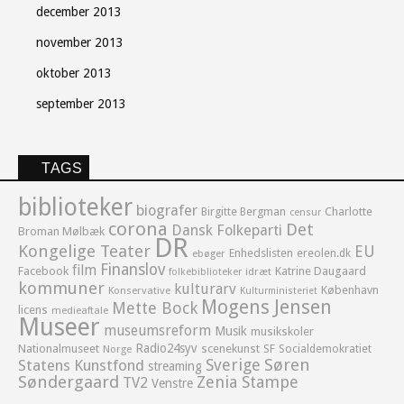
december 2013
november 2013
oktober 2013
september 2013
TAGS
biblioteker
biografer
Birgitte Bergman
Charlotte
censur
corona
Det
Dansk Folkeparti
Broman Mølbæk
DR
Kongelige Teater
EU
Enhedslisten
ereolen.dk
ebøger
Finanslov
film
Facebook
Katrine Daugaard
idræt
folkebiblioteker
kommuner
kulturarv
København
Konservative
Kulturministeriet
Mogens Jensen
Mette Bock
licens
medieaftale
Museer
museumsreform
Musik
musikskoler
Radio24syv
Nationalmuseet
scenekunst
SF
Socialdemokratiet
Norge
Sverige
Søren
Statens Kunstfond
streaming
Søndergaard
Zenia Stampe
TV2
Venstre