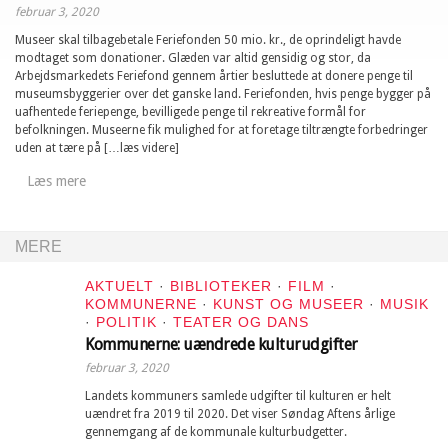
februar 3, 2020
Museer skal tilbagebetale Feriefonden 50 mio. kr., de oprindeligt havde
modtaget som donationer. Glæden var altid gensidig og stor, da
Arbejdsmarkedets Feriefond gennem årtier besluttede at donere penge til
museumsbyggerier over det ganske land. Feriefonden, hvis penge bygger på
uafhentede feriepenge, bevilligede penge til rekreative formål for
befolkningen. Museerne fik mulighed for at foretage tiltrængte forbedringer
uden at tære på […læs videre]
Læs mere
MERE
AKTUELT
·
BIBLIOTEKER
·
FILM
·
KOMMUNERNE
·
KUNST OG MUSEER
·
MUSIK
·
POLITIK
·
TEATER OG DANS
Kommunerne: uændrede kulturudgifter
februar 3, 2020
Landets kommuners samlede udgifter til kulturen er helt
uændret fra 2019 til 2020. Det viser Søndag Aftens årlige
gennemgang af de kommunale kulturbudgetter.