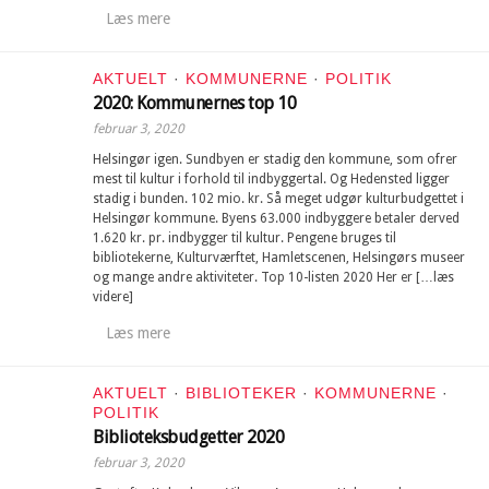
Læs mere
AKTUELT
·
KOMMUNERNE
·
POLITIK
2020: Kommunernes top 10
februar 3, 2020
Helsingør igen. Sundbyen er stadig den kommune, som ofrer
mest til kultur i forhold til indbyggertal. Og Hedensted ligger
stadig i bunden. 102 mio. kr. Så meget udgør kulturbudgettet i
Helsingør kommune. Byens 63.000 indbyggere betaler derved
1.620 kr. pr. indbygger til kultur. Pengene bruges til
bibliotekerne, Kulturværftet, Hamletscenen, Helsingørs museer
og mange andre aktiviteter. Top 10-listen 2020 Her er […læs
videre]
Læs mere
AKTUELT
·
BIBLIOTEKER
·
KOMMUNERNE
·
POLITIK
Biblioteksbudgetter 2020
februar 3, 2020