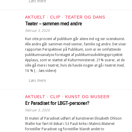
Læs mere
AKTUELT
·
CLIP
·
TEATER OG DANS
Teater – sammen med andre
februar 3, 2020
Kun otte procent af publikum går alene ind og ser scenekunst.
Alle andre går sammen med venner, familie og andre. Det viser
rapporten Perspektiver på Publikum, som er en omfattende
publikumsanalyse foretaget af publikumsudviklingsprojektet
Applaus, som er støttet af Kulturministeriet. 21% svarer, at de
ville gå mere i teatret, hvis de havde nogen at gå i teatret med.
16 % […læs videre]
Læs mere
AKTUELT
·
CLIP
·
KUNST OG MUSEER
Er Paradiset for LBGT-personer?
februar 3, 2020
Et maleri af Paradiset udført af kunstneren Elisabeth Ohlson
Wallin har ført til debat i S:t Pauli kirke i Malmö.Maleriet
forestiller Paradiset og forestiller blandt andet to