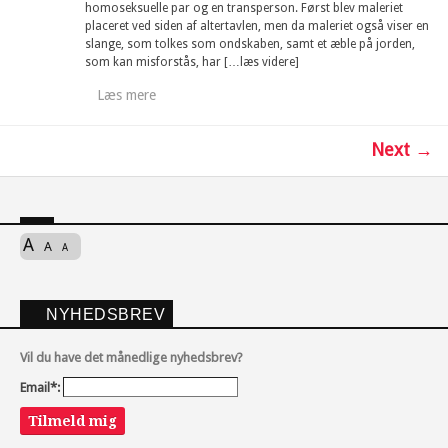
homoseksuelle par og en transperson. Først blev maleriet
placeret ved siden af altertavlen, men da maleriet også viser en
slange, som tolkes som ondskaben, samt et æble på jorden,
som kan misforstås, har […læs videre]
Læs mere
Next →
A
A
A
NYHEDSBREV
Vil du have det månedlige nyhedsbrev?
Email*:
Tilmeld mig