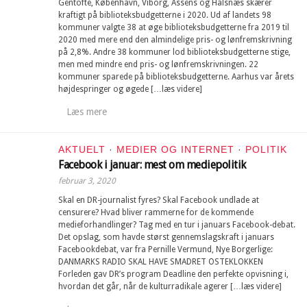
Gentofte, København, Viborg, Assens og Halsnæs skærer
kraftigt på biblioteksbudgetterne i 2020. Ud af landets 98
kommuner valgte 38 at øge biblioteksbudgetterne fra 2019 til
2020 med mere end den almindelige pris- og lønfremskrivning
på 2,8%. Andre 38 kommuner lod biblioteksbudgetterne stige,
men med mindre end pris- og lønfremskrivningen. 22
kommuner sparede på biblioteksbudgetterne. Aarhus var årets
højdespringer og øgede […læs videre]
Læs mere
AKTUELT
·
MEDIER OG INTERNET
·
POLITIK
Facebook i januar: mest om mediepolitik
februar 3, 2020
Skal en DR-journalist fyres? Skal Facebook undlade at
censurere? Hvad bliver rammerne for de kommende
medieforhandlinger? Tag med en tur i januars Facebook-debat.
Det opslag, som havde størst gennemslagskraft i januars
Facebookdebat, var fra Pernille Vermund, Nye Borgerlige:
DANMARKS RADIO SKAL HAVE SMADRET OSTEKLOKKEN
Forleden gav DR’s program Deadline den perfekte opvisning i,
hvordan det går, når de kulturradikale agerer […læs videre]