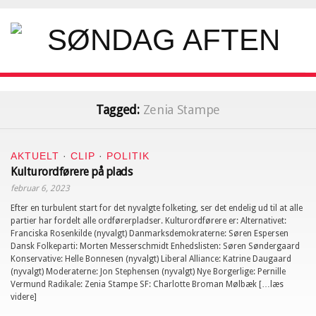
Tagged:
Zenia Stampe
AKTUELT
·
CLIP
·
POLITIK
Kulturordførere på plads
februar 6, 2023
Efter en turbulent start for det nyvalgte folketing, ser det endelig ud til at alle
partier har fordelt alle ordførerpladser. Kulturordførere er: Alternativet:
Franciska Rosenkilde (nyvalgt) Danmarksdemokraterne: Søren Espersen
Dansk Folkeparti: Morten Messerschmidt Enhedslisten: Søren Søndergaard
Konservative: Helle Bonnesen (nyvalgt) Liberal Alliance: Katrine Daugaard
(nyvalgt) Moderaterne: Jon Stephensen (nyvalgt) Nye Borgerlige: Pernille
Vermund Radikale: Zenia Stampe SF: Charlotte Broman Mølbæk […læs
videre]