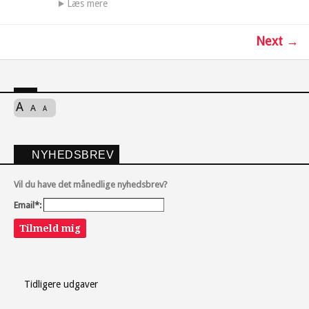
Læs mere
Next →
A
A
A
NYHEDSBREV
Vil du have det månedlige nyhedsbrev?
Email*:
Tilmeld mig
Tidligere udgaver