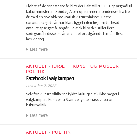
I løbet af de seneste tre år blev der i alt stillet 1.801 spørgmål til
kulturministeren. Søndag Aften opsummerer tendenser fra tre
år med en socialdemokratisk kulturminister. De tre
coronaprægede år har klart ligget i den høje ende, hvad
antallet spørgsmål angår. Faktisk blev der stillet flere
spørgsmål i disse tre år end i de forudgående fem år, flest i […
læs videre]
Læs mere
AKTUELT
·
IDRÆT
·
KUNST OG MUSEER
·
POLITIK
Facebook i valgkampen
november 7, 2022
Selv for kulturpolitikerne fyldte kulturpolitik ikke meget i
valgkampen. Kun Zenia Stampe fyldte massivt på om
kulturpolitik.
Læs mere
AKTUELT
·
POLITIK