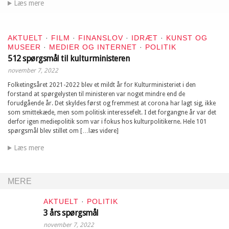
Læs mere
AKTUELT
·
FILM
·
FINANSLOV
·
IDRÆT
·
KUNST OG
MUSEER
·
MEDIER OG INTERNET
·
POLITIK
512 spørgsmål til kulturministeren
november 7, 2022
Folketingsåret 2021-2022 blev et mildt år for Kulturministeriet i den
forstand at spørgelysten til ministeren var noget mindre end de
forudgående år. Det skyldes først og fremmest at corona har lagt sig, ikke
som smittekæde, men som politisk interessefelt. I det forgangne år var det
derfor igen mediepolitik som var i fokus hos kulturpolitikerne. Hele 101
spørgsmål blev stillet om […læs videre]
Læs mere
MERE
AKTUELT
·
POLITIK
3 års spørgsmål
november 7, 2022