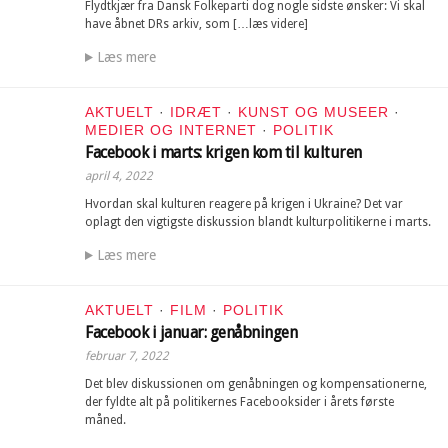
Flydtkjær fra Dansk Folkeparti dog nogle sidste ønsker: Vi skal
have åbnet DRs arkiv, som […læs videre]
Læs mere
AKTUELT
·
IDRÆT
·
KUNST OG MUSEER
·
MEDIER OG INTERNET
·
POLITIK
Facebook i marts: krigen kom til kulturen
april 4, 2022
Hvordan skal kulturen reagere på krigen i Ukraine? Det var
oplagt den vigtigste diskussion blandt kulturpolitikerne i marts.
Læs mere
AKTUELT
·
FILM
·
POLITIK
Facebook i januar: genåbningen
februar 7, 2022
Det blev diskussionen om genåbningen og kompensationerne,
der fyldte alt på politikernes Facebooksider i årets første
måned.