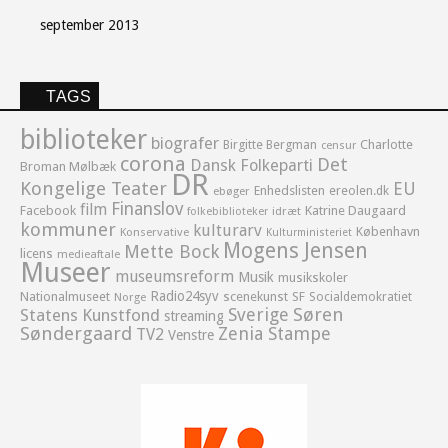
september 2013
TAGS
biblioteker
biografer
Birgitte Bergman
Charlotte
censur
corona
Det
Dansk Folkeparti
Broman Mølbæk
DR
Kongelige Teater
EU
Enhedslisten
ereolen.dk
ebøger
Finanslov
film
Facebook
Katrine Daugaard
idræt
folkebiblioteker
kommuner
kulturarv
København
Konservative
Kulturministeriet
Mogens Jensen
Mette Bock
licens
medieaftale
Museer
museumsreform
Musik
musikskoler
Radio24syv
Nationalmuseet
scenekunst
SF
Socialdemokratiet
Norge
Sverige
Søren
Statens Kunstfond
streaming
Søndergaard
Zenia Stampe
TV2
Venstre