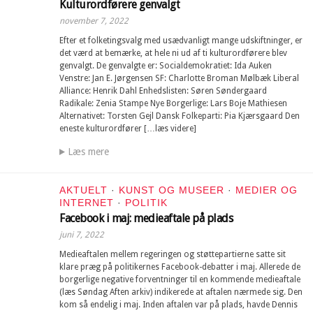
Kulturordførere genvalgt
november 7, 2022
Efter et folketingsvalg med usædvanligt mange udskiftninger, er
det værd at bemærke, at hele ni ud af ti kulturordførere blev
genvalgt. De genvalgte er: Socialdemokratiet: Ida Auken
Venstre: Jan E. Jørgensen SF: Charlotte Broman Mølbæk Liberal
Alliance: Henrik Dahl Enhedslisten: Søren Søndergaard
Radikale: Zenia Stampe Nye Borgerlige: Lars Boje Mathiesen
Alternativet: Torsten Gejl Dansk Folkeparti: Pia Kjærsgaard Den
eneste kulturordfører […læs videre]
Læs mere
AKTUELT
·
KUNST OG MUSEER
·
MEDIER OG
INTERNET
·
POLITIK
Facebook i maj: medieaftale på plads
juni 7, 2022
Medieaftalen mellem regeringen og støttepartierne satte sit
klare præg på politikernes Facebook-debatter i maj. Allerede de
borgerlige negative forventninger til en kommende medieaftale
(læs Søndag Aften arkiv) indikerede at aftalen nærmede sig. Den
kom så endelig i maj. Inden aftalen var på plads, havde Dennis