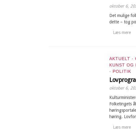
oktober 6, 20
Det mulige fol
dette – tog p
Læs mere
AKTUELT
·
KUNST OG
·
POLITIK
Lovprogr
oktober 6, 20
Kulturministe
Folketingets å
høringsportale
høring. Lovfo
Læs mere