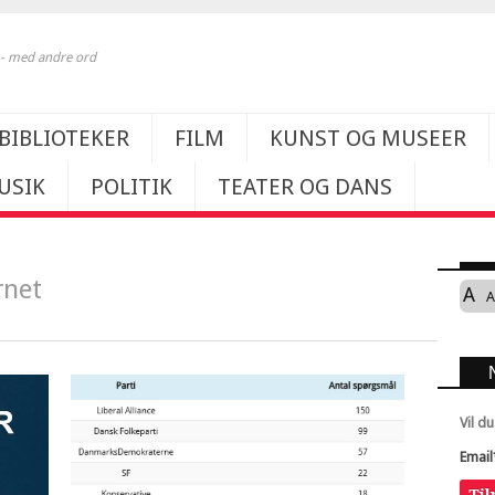
k - med andre ord
BIBLIOTEKER
FILM
KUNST OG MUSEER
USIK
POLITIK
TEATER OG DANS
rnet
A
A
Vil d
Email
Ti