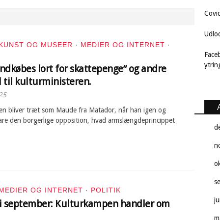
Covi
Udlo
KUNST OG MUSEER
·
MEDIER OG INTERNET
·
Face
ytri
indkøbes lort for skattepenge” og andre
 til kulturministeren.
25
ren bliver træt som Maude fra Matador, når han igen og
lare den borgerlige opposition, hvad armslængdeprincippet
d
n
o
s
MEDIER OG INTERNET
·
POLITIK
j
i september: Kulturkampen handler om
m