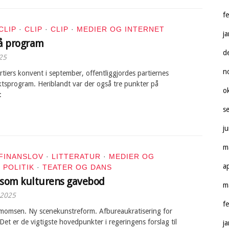
f
CLIP
·
CLIP
·
CLIP
·
MEDIER OG INTERNET
j
lå program
d
25
n
artiers konvent i september, offentliggjordes partiernes
ktsprogram. Heriblandt var der også tre punkter på
o
:
s
j
m
FINANSLOV
·
LITTERATUR
·
MEDIER OG
a
·
POLITIK
·
TEATER OG DANS
 som kulturens gavebod
m
 2025
f
msen. Ny scenekunstreform. Afbureaukratisering for
Det er de vigtigste hovedpunkter i regeringens forslag til
j