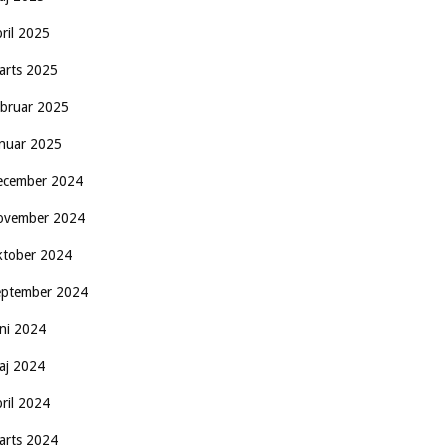
pril 2025
arts 2025
ebruar 2025
anuar 2025
ecember 2024
ovember 2024
ktober 2024
eptember 2024
uni 2024
aj 2024
pril 2024
arts 2024