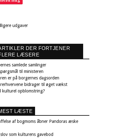
dligere udgaver
ARTIKLER DER FORTJENER
FLERE LÆSERE
ernes samlede samlinger
pørgsmål til ministeren
uren er på borgernes dagsorden
rerhvervene bidrager til øget vækst
il kulturel opblomstring?
MEST LÆSTE
affelse af bogmoms åbner Pandoras æske
nslov som kulturens gavebod