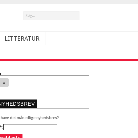
LITTERATUR
A
NYHEDSBREV
u have det månedlige nyhedsbrev?
*:
lmeld mig