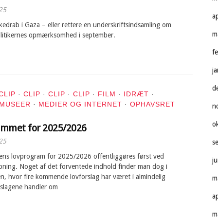
25
a
kedrab i Gaza – eller rettere en underskriftsindsamling om
m
olitikernes opmærksomhed i september.
f
j
d
CLIP
·
CLIP
·
CLIP
·
CLIP
·
FILM
·
IDRÆT
·
 MUSEER
·
MEDIER OG INTERNET
·
OPHAVSRET
n
o
ammet for 2025/2026
25
s
rens lovprogram for 2025/2026 offentliggøres først ved
j
bning. Noget af det forventede indhold finder man dog i
n, hvor fire kommende lovforslag har været i almindelig
m
rslagene handler om
a
m