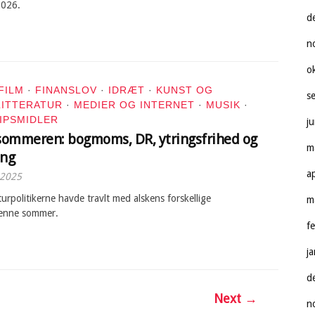
2026.
d
n
o
FILM
·
FINANSLOV
·
IDRÆT
·
KUNST OG
s
LITTERATUR
·
MEDIER OG INTERNET
·
MUSIK
·
IPSMIDLER
j
ommeren: bogmoms, DR, ytringsfrihed og
m
ng
a
 2025
turpolitikerne havde travlt med alskens forskellige
m
denne sommer.
f
j
d
Next →
n