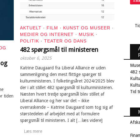
Ti
AKTUELT
·
FILM
·
KUNST OG MUSEER
·
MEDIER OG INTERNET
·
MUSIK
·
POLITIK
·
TEATER OG DANS
 OG
482 spørgsmål til ministeren
oktober 6, 2025
 og
Muse
Katrine Daugaard fra Liberal Alliance er uden
482 s
sammenligning den mest flittige spørger til
Kult
kulturministeren. I folketingsåret 2024/2025 blev
Kultu
der i alt stillet 482 spørgsmål til kulturministeren.
ne
Tid t
Næsten hvert tredje spørgsmål blev stillet af
or tiden
Liberal Alliance og her var det – ikke
overraskende – Katrine Daugaard som tog sig af
størstedelen af arbejdet med at formulere
spørgsmål til ministeren. I alt […læs videre]
Afsk
Læs mere
Fina