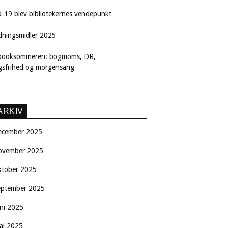
d-19 blev bibliotekernes vendepunkt
dningsmidler 2025
booksommeren: bogmoms, DR,
ngsfrihed og morgensang
ARKIV
ecember 2025
ovember 2025
ktober 2025
eptember 2025
uni 2025
aj 2025