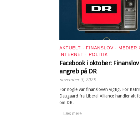
AKTUELT
·
FINANSLOV
·
MEDIER
INTERNET
·
POLITIK
Facebook i oktober: Finanslov
angreb på DR
november 3, 2025
For nogle var finansloven vigtig. For Katri
Daugaard fra Liberal Alliance handler alt f
om DR.
Læs mere