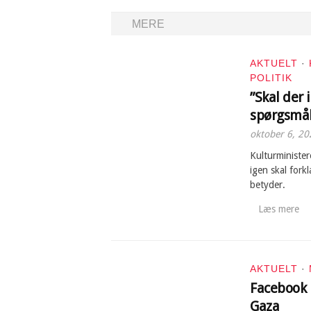
MERE
AKTUELT
·
POLITIK
”Skal der 
spørgsmål
oktober 6, 20
Kulturministe
igen skal fork
betyder.
Læs mere
AKTUELT
·
Facebook 
Gaza