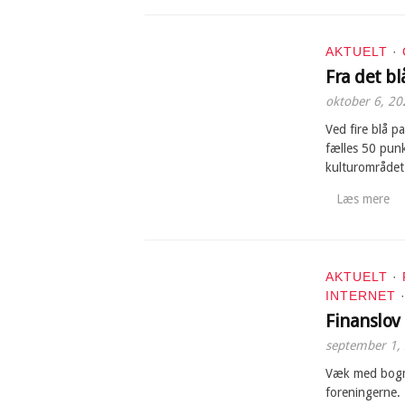
AKTUELT
·
Fra det b
oktober 6, 20
Ved fire blå p
fælles 50 pun
kulturområdet
Læs mere
AKTUELT
·
INTERNET
Finanslov
september 1,
Væk med bogmo
foreningerne. 