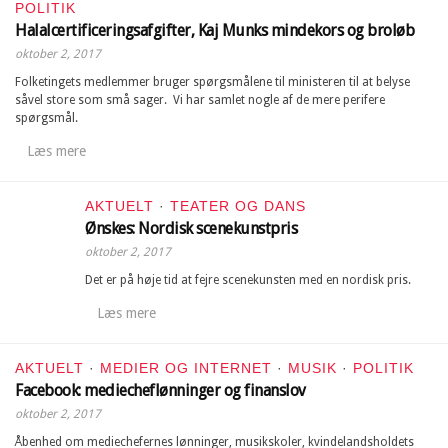
POLITIK
Halalcertificeringsafgifter, Kaj Munks mindekors og broløb
oktober 2, 2017
Folketingets medlemmer bruger spørgsmålene til ministeren til at belyse
såvel store som små sager. Vi har samlet nogle af de mere perifere
spørgsmål.
Læs mere
AKTUELT
·
TEATER OG DANS
Ønskes: Nordisk scenekunstpris
oktober 2, 2017
Det er på høje tid at fejre scenekunsten med en nordisk pris.
Læs mere
AKTUELT
·
MEDIER OG INTERNET
·
MUSIK
·
POLITIK
Facebook: mediecheflønninger og finanslov
oktober 2, 2017
Åbenhed om mediechefernes lønninger, musikskoler, kvindelandsholdets