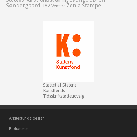
streaming
Søndergaard
Zenia Stampe
TV2
Venstre
Støttet af Statens
Kunstfonds
Tidsskriftstøtteudvalg
Arkitektur og design
Biblioteker