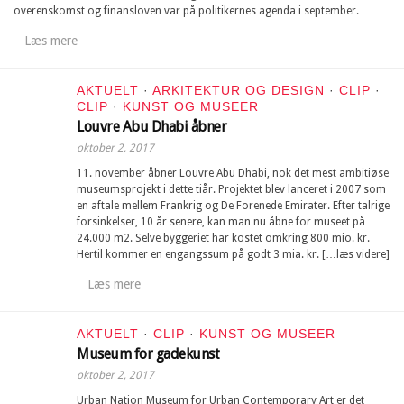
overenskomst og finansloven var på politikernes agenda i september.
Læs mere
AKTUELT
·
ARKITEKTUR OG DESIGN
·
CLIP
·
CLIP
·
KUNST OG MUSEER
Louvre Abu Dhabi åbner
oktober 2, 2017
11. november åbner Louvre Abu Dhabi, nok det mest ambitiøse
museumsprojekt i dette tiår. Projektet blev lanceret i 2007 som
en aftale mellem Frankrig og De Forenede Emirater. Efter talrige
forsinkelser, 10 år senere, kan man nu åbne for museet på
24.000 m2. Selve byggeriet har kostet omkring 800 mio. kr.
Hertil kommer en engangssum på godt 3 mia. kr. […læs videre]
Læs mere
AKTUELT
·
CLIP
·
KUNST OG MUSEER
Museum for gadekunst
oktober 2, 2017
Urban Nation Museum for Urban Contemporary Art er det