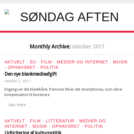
Monthly Archive:
oktober 2017
AKTUELT
·
EU
·
FILM
·
MEDIER OG INTERNET
·
MUSIK
·
OPHAVSRET
·
POLITIK
Den nye blankmedieafgift
oktober 2, 2017
Engang var det blankbånd, fremover bliver det smartphones, som sikrer
kompensation til kunstnere.
Læs mere
AKTUELT
·
FILM
·
LITTERATUR
·
MEDIER OG
INTERNET
·
MUSIK
·
OPHAVSRET
·
POLITIK
Udlicitering af kulturpolitik