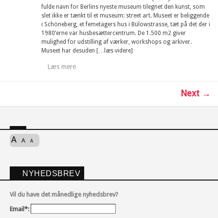
fulde navn for Berlins nyeste museum tilegnet den kunst, som
slet ikke er tænkt til et museum: street art. Museet er beliggende
i Schöneberg, et femetagers hus i Bülowstrasse, tæt på det der i
1980’erne var husbesættercentrum. De 1.500 m2 giver
mulighed for udstilling af værker, workshops og arkiver.
Museet har desuden […læs videre]
Læs mere
Next →
A
A
A
NYHEDSBREV
Vil du have det månedlige nyhedsbrev?
Email*: