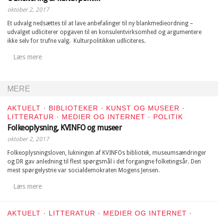
oktober 2, 2017
Et udvalg nedsættes til at lave anbefalinger til ny blankmedieordning –
udvalget udliciterer opgaven til en konsulentvirksomhed og argumentere
ikke selv for trufne valg. Kulturpolitikken udliciteres.
Læs mere
MERE
AKTUELT
·
BIBLIOTEKER
·
KUNST OG MUSEER
·
LITTERATUR
·
MEDIER OG INTERNET
·
POLITIK
Folkeoplysning, KVINFO og museer
oktober 2, 2017
Folkeoplysningsloven, lukningen af KVINFOs bibliotek, museumsændringer
og DR gav anledning til flest spørgsmål i det forgangne folketingsår. Den
mest spørgelystne var socialdemokraten Mogens Jensen.
Læs mere
AKTUELT
·
LITTERATUR
·
MEDIER OG INTERNET
·