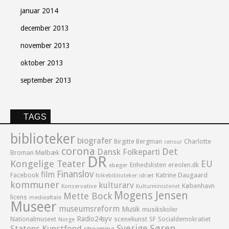
januar 2014
december 2013
november 2013
oktober 2013
september 2013
TAGS
biblioteker
biografer
Birgitte Bergman
Charlotte
censur
corona
Det
Dansk Folkeparti
Broman Mølbæk
DR
Kongelige Teater
EU
Enhedslisten
ereolen.dk
ebøger
Finanslov
film
Facebook
Katrine Daugaard
idræt
folkebiblioteker
kommuner
kulturarv
København
Konservative
Kulturministeriet
Mogens Jensen
Mette Bock
licens
medieaftale
Museer
museumsreform
Musik
musikskoler
Radio24syv
Nationalmuseet
scenekunst
SF
Socialdemokratiet
Norge
Sverige
Søren
Statens Kunstfond