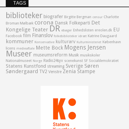
TAGS
biblioteker
biografer
Birgitte Bergman
Charlotte
censur
corona
Det
Dansk Folkeparti
Broman Mølbæk
DR
Kongelige Teater
EU
Enhedslisten
ereolen.dk
ebøger
Finanslov
film
Facebook
Katrine Daugaard
idræt
folkebiblioteker
kommuner
kulturarv
København
Konservative
Kulturministeriet
Mogens Jensen
Mette Bock
licens
medieaftale
Museer
museumsreform
Musik
musikskoler
Radio24syv
Nationalmuseet
scenekunst
SF
Socialdemokratiet
Norge
Sverige
Søren
Statens Kunstfond
streaming
Søndergaard
Zenia Stampe
TV2
Venstre