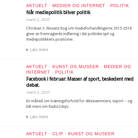
AKTUELT
·
MEDIER OG INTERNET
·
POLITIK
Når mediepolitik bliver politik
marts 2, 2020
Christian S. Nissens bog om medieforhandlingerne 2015-2018
giver en fremragende indføring i det politiske spil og
mediepolitikkens positioner.
Læs mere
AKTUELT
·
KUNST OG MUSEER
·
MEDIER OG
INTERNET
·
POLITIK
Facebook i februar: Masser af sport, beskedent med
debat.
marts 2, 2020
En måned om træningsforhold for elitesvømmere, esport – og
lidt mere om Radio24syv.
Læs mere
AKTUELT
·
CLIP
·
KUNST OG MUSEER