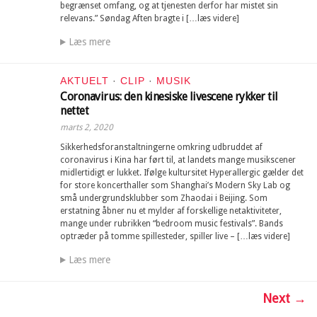
begrænset omfang, og at tjenesten derfor har mistet sin
relevans.” Søndag Aften bragte i […læs videre]
Læs mere
AKTUELT
·
CLIP
·
MUSIK
Coronavirus: den kinesiske livescene rykker til
nettet
marts 2, 2020
Sikkerhedsforanstaltningerne omkring udbruddet af
coronavirus i Kina har ført til, at landets mange musikscener
midlertidigt er lukket. Ifølge kultursitet Hyperallergic gælder det
for store koncerthaller som Shanghai’s Modern Sky Lab og
små undergrundsklubber som Zhaodai i Beijing. Som
erstatning åbner nu et mylder af forskellige netaktiviteter,
mange under rubrikken “bedroom music festivals”. Bands
optræder på tomme spillesteder, spiller live – […læs videre]
Læs mere
Next →