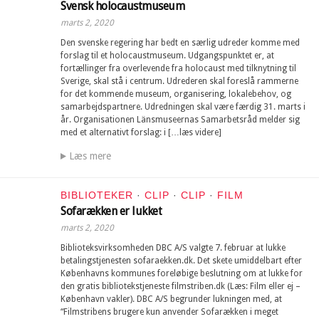
Svensk holocaustmuseum
marts 2, 2020
Den svenske regering har bedt en særlig udreder komme med
forslag til et holocaustmuseum. Udgangspunktet er, at
fortællinger fra overlevende fra holocaust med tilknytning til
Sverige, skal stå i centrum. Udrederen skal foreslå rammerne
for det kommende museum, organisering, lokalebehov, og
samarbejdspartnere. Udredningen skal være færdig 31. marts i
år. Organisationen Länsmuseernas Samarbetsråd melder sig
med et alternativt forslag: i […læs videre]
Læs mere
BIBLIOTEKER
·
CLIP
·
CLIP
·
FILM
Sofarækken er lukket
marts 2, 2020
Biblioteksvirksomheden DBC A/S valgte 7. februar at lukke
betalingstjenesten sofaraekken.dk. Det skete umiddelbart efter
Københavns kommunes foreløbige beslutning om at lukke for
den gratis bibliotekstjeneste filmstriben.dk (Læs: Film eller ej –
København vakler). DBC A/S begrunder lukningen med, at
“Filmstribens brugere kun anvender Sofarækken i meget