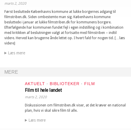
marts 2, 2020
Først besluttede Københavns kommune at lukke borgernes adgang til
filmstriben.dk. Siden ombestemte man sig. Københavns kommune
besluttede i januar at lukke filmstriben.dk for kommunens borgere.
Efterfølgende har kommunen fundet fejl i egen indstilling og i kombination
med kritikken af beslutningen valgt at fortsatte med filmstriben – indtil
videre. Herved kan brugerne ånde lettet op. I hvert fald for nogen tid. […læs
videre]
Læs mere
MERE
AKTUELT
·
BIBLIOTEKER
·
FILM
Film til hele landet
marts 2, 2020
Diskussionen om filmstriben.dk viser, at det kræver en national
plan, hvis vi skal sikre film til alle.
Læs mere