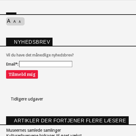
A
A
A
NYHEDSBREV
Vil du have det månedlige nyhedsbrev?
Email*:
Tilmeld mig
Tidligere udgaver
ARTIKLER DER FORTJENER FLERE LÆSERE
Museernes samlede samlinger
Kulturerhvervene bidrager til øget vækst