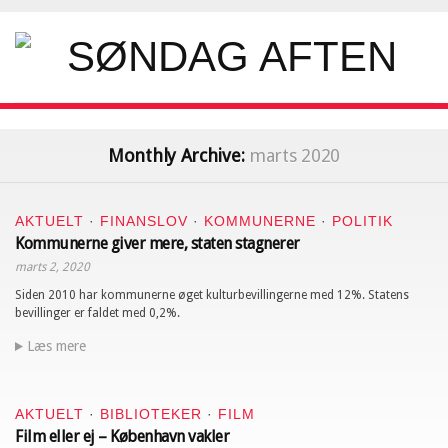
Monthly Archive:
marts 2020
AKTUELT
·
FINANSLOV
·
KOMMUNERNE
·
POLITIK
Kommunerne giver mere, staten stagnerer
marts 2, 2020
Siden 2010 har kommunerne øget kulturbevillingerne med 12%. Statens
bevillinger er faldet med 0,2%.
Læs mere
AKTUELT
·
BIBLIOTEKER
·
FILM
Film eller ej – København vakler