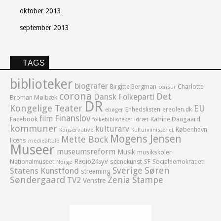
oktober 2013
september 2013
TAGS
biblioteker
biografer
Birgitte Bergman
Charlotte
censur
corona
Det
Dansk Folkeparti
Broman Mølbæk
DR
Kongelige Teater
EU
Enhedslisten
ereolen.dk
ebøger
Finanslov
film
Facebook
Katrine Daugaard
idræt
folkebiblioteker
kommuner
kulturarv
København
Konservative
Kulturministeriet
Mogens Jensen
Mette Bock
licens
medieaftale
Museer
museumsreform
Musik
musikskoler
Radio24syv
Nationalmuseet
scenekunst
SF
Socialdemokratiet
Norge
Sverige
Søren
Statens Kunstfond
streaming
Søndergaard
Zenia Stampe
TV2
Venstre