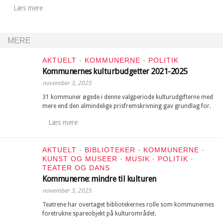
Læs mere
MERE
AKTUELT
·
KOMMUNERNE
·
POLITIK
Kommunernes kulturbudgetter 2021-2025
november 3, 2025
31 kommuner øgede i denne valgperiode kulturudgifterne med
mere end den almindelige prisfremskrivning gav grundlag for.
Læs mere
AKTUELT
·
BIBLIOTEKER
·
KOMMUNERNE
·
KUNST OG MUSEER
·
MUSIK
·
POLITIK
·
TEATER OG DANS
Kommunerne: mindre til kulturen
november 3, 2025
Teatrene har overtaget bibliotekernes rolle som kommunernes
foretrukne spareobjekt på kulturområdet.