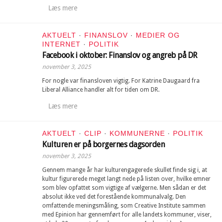
Læs mere
AKTUELT
·
FINANSLOV
·
MEDIER OG
INTERNET
·
POLITIK
Facebook i oktober: Finanslov og angreb på DR
november 3, 2025
For nogle var finansloven vigtig. For Katrine Daugaard fra
Liberal Alliance handler alt for tiden om DR.
Læs mere
AKTUELT
·
CLIP
·
KOMMUNERNE
·
POLITIK
Kulturen er på borgernes dagsorden
november 3, 2025
Gennem mange år har kulturengagerede skullet finde sig i, at
kultur figurerede meget langt nede på listen over, hvilke emner
som blev opfattet som vigtige af vælgerne. Men sådan er det
absolut ikke ved det forestående kommunalvalg. Den
omfattende meningsmåling, som Creative Institute sammen
med Epinion har gennemført for alle landets kommuner, viser,