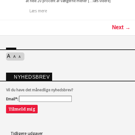
at hele 20 procent af vælgerne mener […læs videre]
Læs mere
Next →
A
A
A
NYHEDSBREV
Vil du have det månedlige nyhedsbrev?
Email*:
Tilmeld mig
Tidligere udgaver