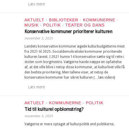
Læs mere
AKTUELT
·
BIBLIOTEKER
·
KOMMUNERNE
·
MUSIK
·
POLITIK
·
TEATER OG DANS
Konservative kommuner prioriterer kulturen
november 3, 2025
Landets konservative kommuner øgede kulturbudgetterne mest
fra 2021 til 2025. Socialdemokratiske kommuner prioriterede
kulturen lavest. I 2021 kunne 14 konservative sætte sig til rette i
stolen som borgmestre. Vælgerne havde næppe en opfattelse
af, at det ville blive i netop disse kommuner, at kulturlivet ville få
den bedste prioritering. Men tallene viser, at netop de
konservative kommuner har sikret kulturen […læs videre]
Læs mere
AKTUELT
·
KOMMUNERNE
·
POLITIK
Tid til kulturel opblomstring?
november 3, 2025
Vælgerne er mere optaget af kulturpolitik end politikerne.