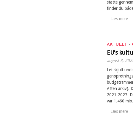
støtte gennem
finder du båd
Læs mere
AKTUELT
·
EU’s kult
august 3, 202
Let skjult un
genopretnings
budgetrammen 
Aften arkiv). D
2021-2027. Det
var 1.460 mio
Læs mere