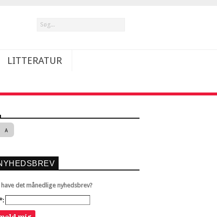
LITTERATUR
A
NYHEDSBREV
u have det månedlige nyhedsbrev?
*:
lmeld mig