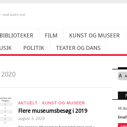
k - med andre ord
BIBLIOTEKER
FILM
KUNST OG MUSEER
USIK
POLITIK
TEATER OG DANS
 2020
A
A
AKTUELT
·
KUNST OG MUSEER
Vil d
Flere museumsbesøg i 2019
Email
august 3, 2020
Ti