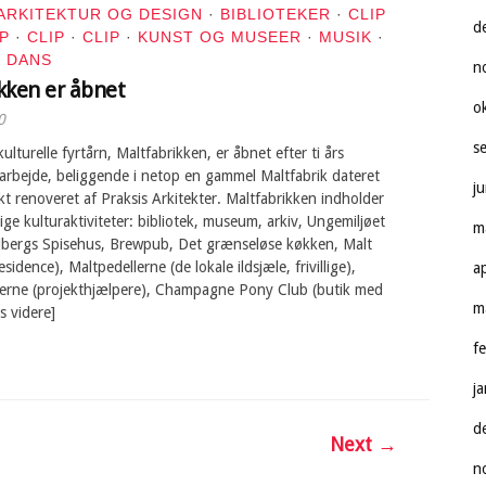
ARKITEKTUR OG DESIGN
·
BIBLIOTEKER
·
CLIP
d
IP
·
CLIP
·
CLIP
·
KUNST OG MUSEER
·
MUSIK
·
 DANS
n
kken er åbnet
o
0
s
ulturelle fyrtårn, Maltfabrikken, er åbnet efter ti års
arbejde, beliggende i netop en gammel Maltfabrik dateret
j
t renoveret af Praksis Arkitekter. Maltfabrikken indholder
lige kulturaktiviteter: bibliotek, museum, arkiv, Ungemiljøet
m
ergs Spisehus, Brewpub, Det grænseløse køkken, Malt
residence), Maltpedellerne (de lokale ildsjæle, frivillige),
a
erne (projekthjælpere), Champagne Pony Club (butik med
m
s videre]
f
j
d
Next →
n