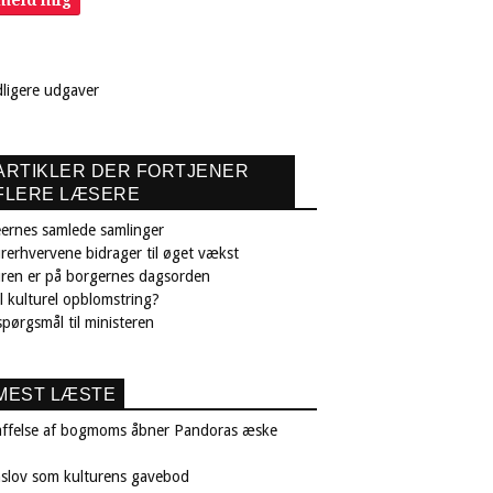
dligere udgaver
ARTIKLER DER FORTJENER
FLERE LÆSERE
ernes samlede samlinger
rerhvervene bidrager til øget vækst
uren er på borgernes dagsorden
il kulturel opblomstring?
pørgsmål til ministeren
MEST LÆSTE
affelse af bogmoms åbner Pandoras æske
nslov som kulturens gavebod