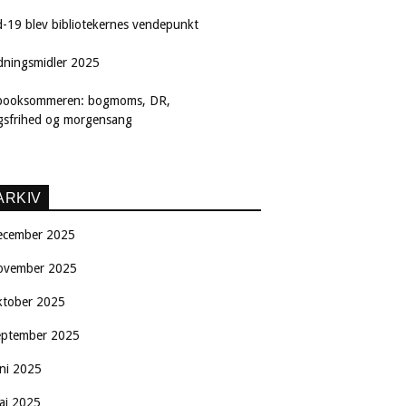
d-19 blev bibliotekernes vendepunkt
dningsmidler 2025
booksommeren: bogmoms, DR,
ngsfrihed og morgensang
ARKIV
ecember 2025
ovember 2025
ktober 2025
eptember 2025
uni 2025
aj 2025