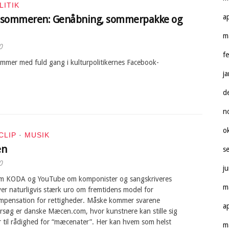
LITIK
a
-sommeren: Genåbning, sommerpakke og
m
0
f
ommer med fuld gang i kulturpolitikernes Facebook-
j
d
n
o
CLIP
·
MUSIK
en
s
0
j
m KODA og YouTube om komponister og sangskriveres
m
ver naturligvis stærk uro om fremtidens model for
pensation for rettigheder. Måske kommer svarene
a
orsøg er danske Mæcen.com, hvor kunstnere kan stille sig
r til rådighed for “mæcenater”. Her kan hvem som helst
m