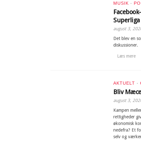
MUSIK
·
PO
Facebook
Superliga
august 3, 202
Det blev en s
diskussioner.
Læs mere
AKTUELT
·
Bliv Mæc
august 3, 202
Kampen melle
rettigheder gi
økonomisk kom
nedefra? Et f
selv og værke