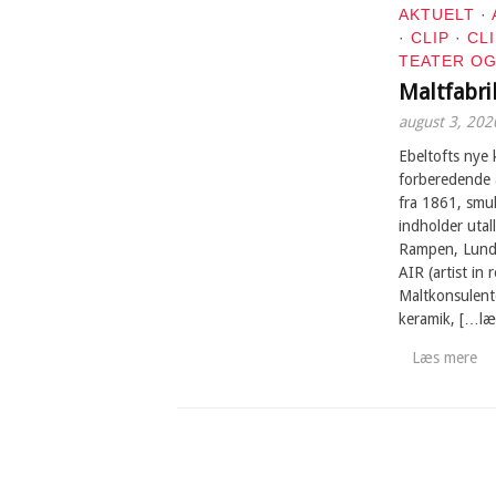
AKTUELT
·
·
CLIP
·
CL
TEATER OG
Maltfabri
august 3, 202
Ebeltofts nye k
forberedende 
fra 1861, smuk
indholder utal
Rampen, Lundb
AIR (artist in 
Maltkonsulent
keramik, […læ
Læs mere