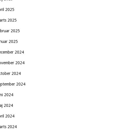
pril 2025
arts 2025
ebruar 2025
anuar 2025
ecember 2024
ovember 2024
ktober 2024
eptember 2024
uni 2024
aj 2024
pril 2024
arts 2024