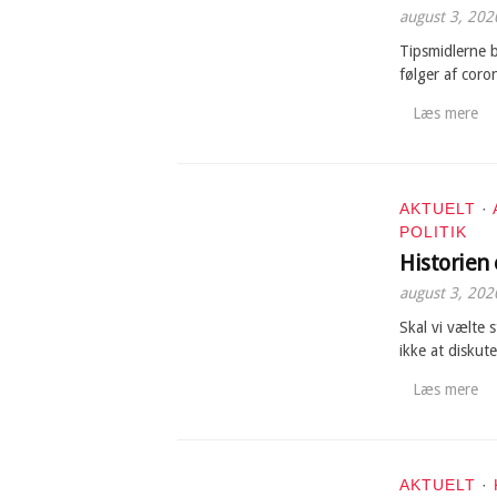
august 3, 202
Tipsmidlerne b
følger af cor
Læs mere
AKTUELT
·
POLITIK
Historien 
august 3, 202
Skal vi vælte 
ikke at diskute
Læs mere
AKTUELT
·