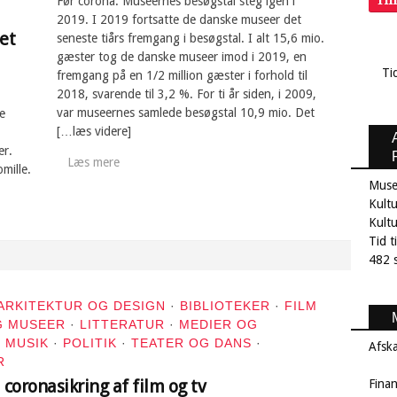
Før corona: Museernes besøgstal steg igen i
2019. I 2019 fortsatte de danske museer det
et
seneste tiårs fremgang i besøgstal. I alt 15,6 mio.
gæster tog de danske museer imod i 2019, en
Ti
fremgang på en 1/2 million gæster i forhold til
2018, svarende til 3,2 %. For ti år siden, i 2009,
var museernes samlede besøgstal 10,9 mio. Det
e
[…læs videre]
er.
Læs mere
mille.
Muse
Kultu
Kult
Tid t
482 s
ARKITEKTUR OG DESIGN
·
BIBLIOTEKER
·
FILM
G MUSEER
·
LITTERATUR
·
MEDIER OG
·
MUSIK
·
POLITIK
·
TEATER OG DANS
·
Afsk
R
 coronasikring af film og tv
Fina