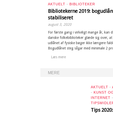
AKTUELT
·
BIBLIOTEKER
Bibliotekerne 2019: bogudlån
stabiliseret
august 3, 2020
For første gang i virkeligt mange år, kan d
danske folkebiblioteker glæde sig over, at
udlånet af fysiske bøger ikke længere fald
Bogudlånet steg sågar med minimale 2 pro
Læs mere
MERE
AKTUELT
·
·
KUNST O
INTERNET
TIPSMIDLE
Tips 2020: