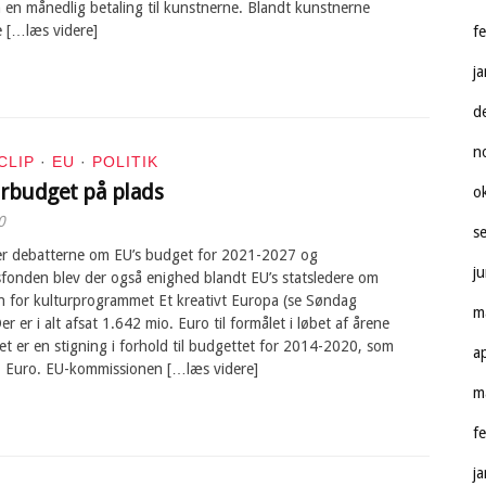
 en månedlig betaling til kunstnerne. Blandt kunstnerne
e […læs videre]
f
j
d
n
CLIP
·
EU
·
POLITIK
urbudget på plads
o
0
s
der debatterne om EU’s budget for 2021-2027 og
j
fonden blev der også enighed blandt EU’s statsledere om
for kulturprogrammet Et kreativt Europa (se Søndag
m
er er i alt afsat 1.642 mio. Euro til formålet i løbet af årene
 er en stigning i forhold til budgettet for 2014-2020, som
a
. Euro. EU-kommissionen […læs videre]
m
f
j