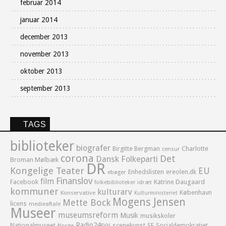
februar 2014
januar 2014
december 2013
november 2013
oktober 2013
september 2013
TAGS
biblioteker
biografer
Birgitte Bergman
Charlotte
censur
corona
Det
Dansk Folkeparti
Broman Mølbæk
DR
Kongelige Teater
EU
Enhedslisten
ereolen.dk
ebøger
Finanslov
film
Facebook
Katrine Daugaard
idræt
folkebiblioteker
kommuner
kulturarv
København
Konservative
Kulturministeriet
Mogens Jensen
Mette Bock
licens
medieaftale
Museer
museumsreform
Musik
musikskoler
Radio24syv
Nationalmuseet
scenekunst
SF
Socialdemokratiet
Norge