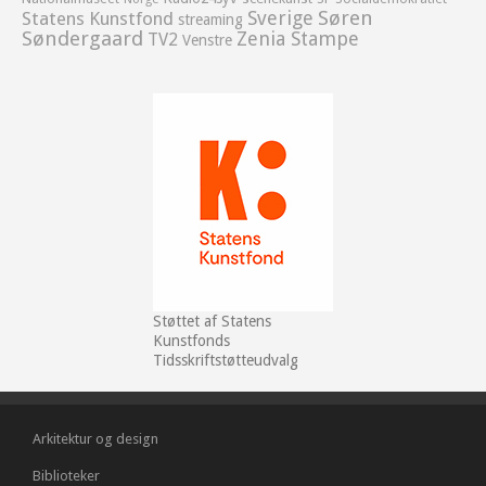
Sverige
Søren
Statens Kunstfond
streaming
Søndergaard
Zenia Stampe
TV2
Venstre
Støttet af Statens
Kunstfonds
Tidsskriftstøtteudvalg
Arkitektur og design
Biblioteker