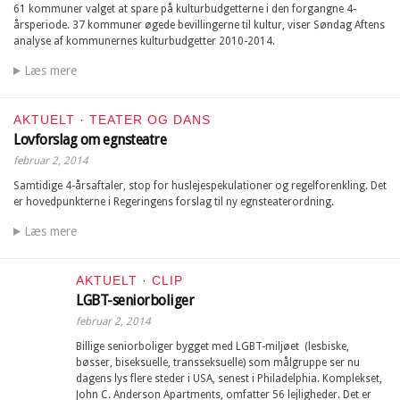
61 kommuner valget at spare på kulturbudgetterne i den forgangne 4-
årsperiode. 37 kommuner øgede bevillingerne til kultur, viser Søndag Aftens
analyse af kommunernes kulturbudgetter 2010-2014.
Læs mere
AKTUELT
·
TEATER OG DANS
Lovforslag om egnsteatre
februar 2, 2014
Samtidige 4-årsaftaler, stop for huslejespekulationer og regelforenkling. Det
er hovedpunkterne i Regeringens forslag til ny egnsteaterordning.
Læs mere
AKTUELT
·
CLIP
LGBT-seniorboliger
februar 2, 2014
Billige seniorboliger bygget med LGBT-miljøet (lesbiske,
bøsser, biseksuelle, transseksuelle) som målgruppe ser nu
dagens lys flere steder i USA, senest i Philadelphia. Komplekset,
John C. Anderson Apartments, omfatter 56 lejligheder. Det er