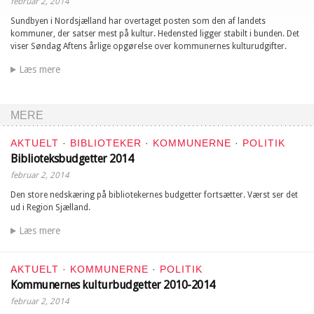
februar 2, 2014
Sundbyen i Nordsjælland har overtaget posten som den af landets
kommuner, der satser mest på kultur. Hedensted ligger stabilt i bunden. Det
viser Søndag Aftens årlige opgørelse over kommunernes kulturudgifter.
Læs mere
MERE
AKTUELT
·
BIBLIOTEKER
·
KOMMUNERNE
·
POLITIK
Biblioteksbudgetter 2014
februar 2, 2014
Den store nedskæring på bibliotekernes budgetter fortsætter. Værst ser det
ud i Region Sjælland.
Læs mere
AKTUELT
·
KOMMUNERNE
·
POLITIK
Kommunernes kulturbudgetter 2010-2014
februar 2, 2014