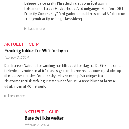
beliggende centralt i Philadelphia, i byområdet som i
folkemunde kaldes Gayborhood. Ved indgangen står “An LGBT-
Friendly Community”. Ved gadeplan etableres en café. Beboerne
er begyndt at flytte ind […læs videre]
Læs mere
AKTUELT
·
CLIP
Frankrig lukker for Wifi for børn
februar 2, 2014
Den franske Nationalforsamling har tiltrådt et forslag fra De Grønne om at
forbyde anvendelsen af trådløse signaler i børneinstitutioner og skoler op
til 6. klasse. Det sker for at beskytte børn mod påvirkninger fra
elektromagnetisk stråling. Næste skridt for De Grønne bliver at bremse
udviklingen af 4G netværk.
Læs mere
AKTUELT
·
CLIP
Bare det ikke vælter
februar 2, 2014