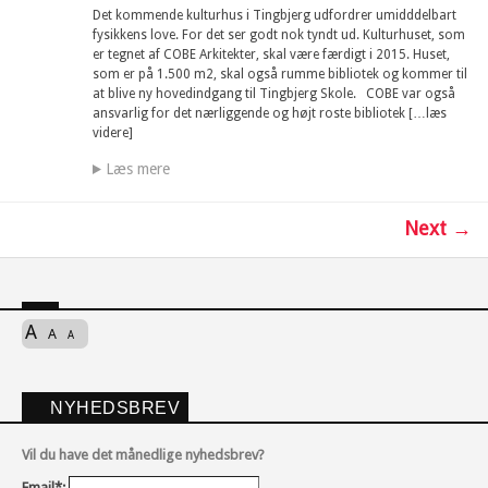
Det kommende kulturhus i Tingbjerg udfordrer umidddelbart
fysikkens love. For det ser godt nok tyndt ud. Kulturhuset, som
er tegnet af COBE Arkitekter, skal være færdigt i 2015. Huset,
som er på 1.500 m2, skal også rumme bibliotek og kommer til
at blive ny hovedindgang til Tingbjerg Skole. COBE var også
ansvarlig for det nærliggende og højt roste bibliotek […læs
videre]
Læs mere
Next →
A
A
A
NYHEDSBREV
Vil du have det månedlige nyhedsbrev?
Email*: