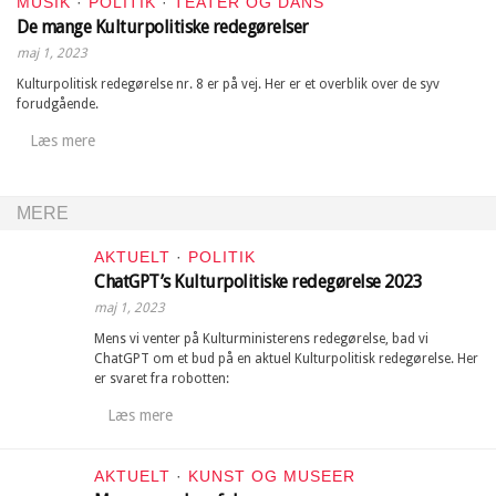
MUSIK
·
POLITIK
·
TEATER OG DANS
De mange Kulturpolitiske redegørelser
maj 1, 2023
Kulturpolitisk redegørelse nr. 8 er på vej. Her er et overblik over de syv
forudgående.
Læs mere
MERE
AKTUELT
·
POLITIK
ChatGPT’s Kulturpolitiske redegørelse 2023
maj 1, 2023
Mens vi venter på Kulturministerens redegørelse, bad vi
ChatGPT om et bud på en aktuel Kulturpolitisk redegørelse. Her
er svaret fra robotten:
Læs mere
AKTUELT
·
KUNST OG MUSEER