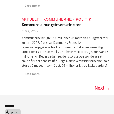
Læs mere
AKTUELT
·
KOMMUNERNE
·
POLITIK
Kommunale budgetoverskridelser
maj 1, 2023
Kommunerne brugte 116 millioner kr. mere end budgetteret til
kultur i 2022. Det viser Danmarks Statistiks
regnskabsopgørelse for kommunerne. Det er en væsentligt
større overskridelse end i 2021, hvor merforbruget kun var 16
millioner kr. Det er sådan set den største overskridelse i et
enkelt år i det seneste tiår. Regnskabsoverskridelserne var især
store på museumsområdet, 76 millioner kr. og […læs videre]
Læs mere
Next →
A
A
A