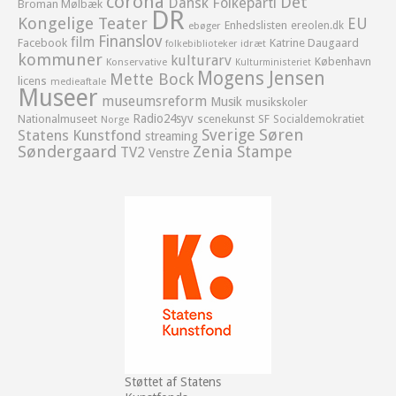
corona
Det
Dansk Folkeparti
Broman Mølbæk
DR
Kongelige Teater
EU
Enhedslisten
ereolen.dk
ebøger
Finanslov
film
Facebook
Katrine Daugaard
idræt
folkebiblioteker
kommuner
kulturarv
København
Konservative
Kulturministeriet
Mogens Jensen
Mette Bock
licens
medieaftale
Museer
museumsreform
Musik
musikskoler
Radio24syv
Nationalmuseet
scenekunst
SF
Socialdemokratiet
Norge
Sverige
Søren
Statens Kunstfond
streaming
Søndergaard
Zenia Stampe
TV2
Venstre
Støttet af Statens