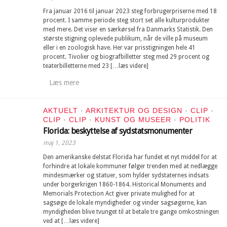
Fra januar 2016 til januar 2023 steg forbrugerpriserne med 18
procent. I samme periode steg stort set alle kulturprodukter
med mere. Det viser en særkørsel fra Danmarks Statistik. Den
største stigning oplevede publikum, når de ville på museum
eller i en zoologisk have. Her var prisstigningen hele 41
procent. Tivolier og biografbilletter steg med 29 procent og
teaterbilletterne med 23 […læs videre]
Læs mere
AKTUELT
·
ARKITEKTUR OG DESIGN
·
CLIP
·
CLIP
·
CLIP
·
KUNST OG MUSEER
·
POLITIK
Florida: beskyttelse af sydstatsmonumenter
maj 1, 2023
Den amerikanske delstat Florida har fundet et nyt middel for at
forhindre at lokale kommuner følger trenden med at nedlægge
mindesmærker og statuer, som hylder sydstaternes indsats
under borgerkrigen 1860-1864. Historical Monuments and
Memorials Protection Act giver private mulighed for at
sagsøge de lokale myndigheder og vinder sagsøgerne, kan
myndigheden blive tvunget til at betale tre gange omkostningen
ved at […læs videre]