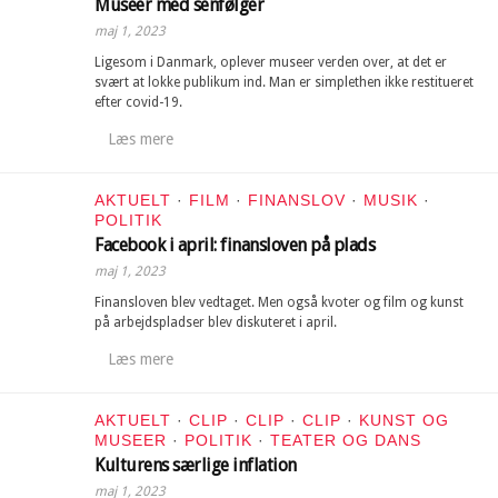
Museer med senfølger
maj 1, 2023
Ligesom i Danmark, oplever museer verden over, at det er
svært at lokke publikum ind. Man er simplethen ikke restitueret
efter covid-19.
Læs mere
AKTUELT
·
FILM
·
FINANSLOV
·
MUSIK
·
POLITIK
Facebook i april: finansloven på plads
maj 1, 2023
Finansloven blev vedtaget. Men også kvoter og film og kunst
på arbejdspladser blev diskuteret i april.
Læs mere
AKTUELT
·
CLIP
·
CLIP
·
CLIP
·
KUNST OG
MUSEER
·
POLITIK
·
TEATER OG DANS
Kulturens særlige inflation
maj 1, 2023