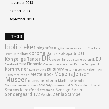
november 2013
oktober 2013
september 2013
TAGS
biblioteker
biografer
Birgitte Bergman
Charlotte
censur
corona
Det
Dansk Folkeparti
Broman Mølbæk
DR
Kongelige Teater
EU
Enhedslisten
ereolen.dk
ebøger
Finanslov
film
Facebook
Katrine Daugaard
idræt
folkebiblioteker
kommuner
kulturarv
København
Konservative
Kulturministeriet
Mogens Jensen
Mette Bock
licens
medieaftale
Museer
museumsreform
Musik
musikskoler
Radio24syv
Nationalmuseet
scenekunst
SF
Socialdemokratiet
Norge
Sverige
Søren
Statens Kunstfond
streaming
Søndergaard
Zenia Stampe
TV2
Venstre