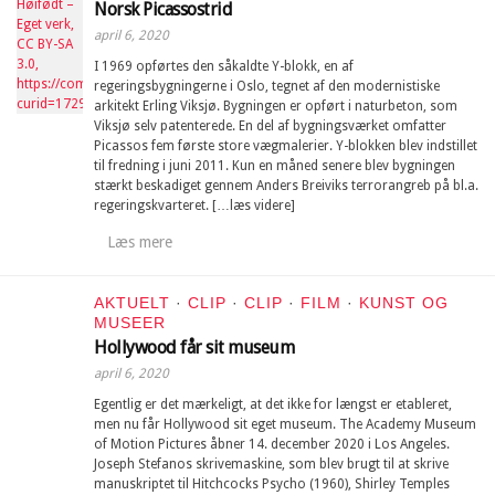
Norsk Picassostrid
april 6, 2020
I 1969 opførtes den såkaldte Y-blokk, en af
regeringsbygningerne i Oslo, tegnet af den modernistiske
arkitekt Erling Viksjø. Bygningen er opført i naturbeton, som
Viksjø selv patenterede. En del af bygningsværket omfatter
Picassos fem første store vægmalerier. Y-blokken blev indstillet
til fredning i juni 2011. Kun en måned senere blev bygningen
stærkt beskadiget gennem Anders Breiviks terrorangreb på bl.a.
regeringskvarteret. […læs videre]
Læs mere
AKTUELT
·
CLIP
·
CLIP
·
FILM
·
KUNST OG
MUSEER
Hollywood får sit museum
april 6, 2020
Egentlig er det mærkeligt, at det ikke for længst er etableret,
men nu får Hollywood sit eget museum. The Academy Museum
of Motion Pictures åbner 14. december 2020 i Los Angeles.
Joseph Stefanos skrivemaskine, som blev brugt til at skrive
manuskriptet til Hitchcocks Psycho (1960), Shirley Temples