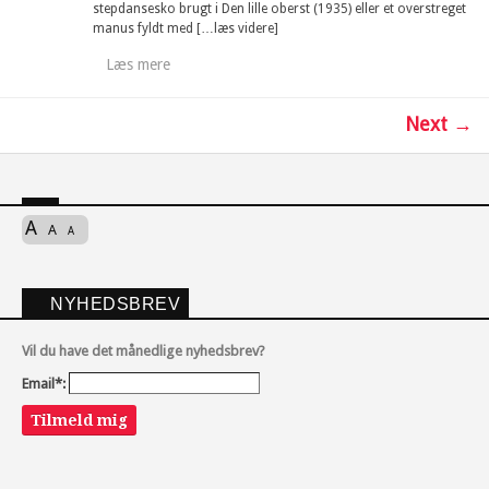
stepdansesko brugt i Den lille oberst (1935) eller et overstreget
manus fyldt med […læs videre]
Læs mere
Next →
A
A
A
NYHEDSBREV
Vil du have det månedlige nyhedsbrev?
Email*:
Tilmeld mig