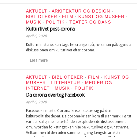
AKTUELT
·
ARKITEKTUR OG DESIGN
·
BIBLIOTEKER
·
FILM
·
KUNST OG MUSEER
·
MUSIK
·
POLITIK
·
TEATER OG DANS
Kulturlivet post-corona
april 6, 2020
Kulturministeriet kan tage førertrøjen på, hvis man påbegynder
diskussionen om kulturlivet efter corona.
Læs mere
AKTUELT
·
BIBLIOTEKER
·
FILM
·
KUNST OG
MUSEER
·
LITTERATUR
·
MEDIER OG
INTERNET
·
MUSIK
·
POLITIK
Da corona overtog Facebook
april 6, 2020
Facebook i marts: Corona-krisen sætter sig på den
kulturpolitiske debat. Da corona-krisen kom til Danmark. Først
var der stille, men efterhånden eksploderede diskussionerne
om, hvordan folketinget kan hjælpe kulturlivet og kunstnerne.
Velkommen til den uden sammenligning længste artikel i