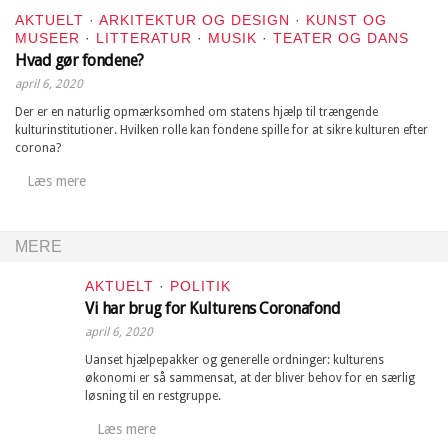
AKTUELT
·
ARKITEKTUR OG DESIGN
·
KUNST OG
MUSEER
·
LITTERATUR
·
MUSIK
·
TEATER OG DANS
Hvad gør fondene?
april 6, 2020
Der er en naturlig opmærksomhed om statens hjælp til trængende
kulturinstitutioner. Hvilken rolle kan fondene spille for at sikre kulturen efter
corona?
Læs mere
MERE
AKTUELT
·
POLITIK
Vi har brug for Kulturens Coronafond
april 6, 2020
Uanset hjælpepakker og generelle ordninger: kulturens
økonomi er så sammensat, at der bliver behov for en særlig
løsning til en restgruppe.
Læs mere