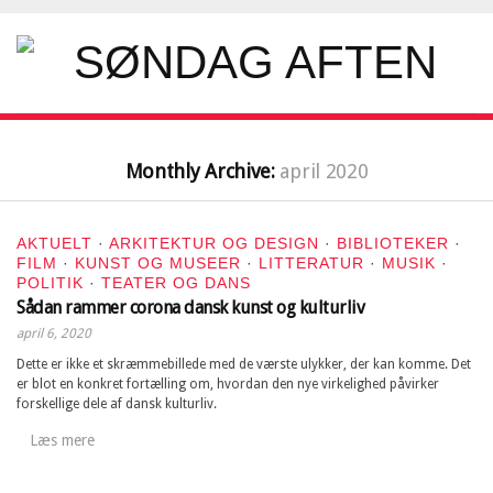
Monthly Archive:
april 2020
AKTUELT
·
ARKITEKTUR OG DESIGN
·
BIBLIOTEKER
·
FILM
·
KUNST OG MUSEER
·
LITTERATUR
·
MUSIK
·
POLITIK
·
TEATER OG DANS
Sådan rammer corona dansk kunst og kulturliv
april 6, 2020
Dette er ikke et skræmmebillede med de værste ulykker, der kan komme. Det
er blot en konkret fortælling om, hvordan den nye virkelighed påvirker
forskellige dele af dansk kulturliv.
Læs mere