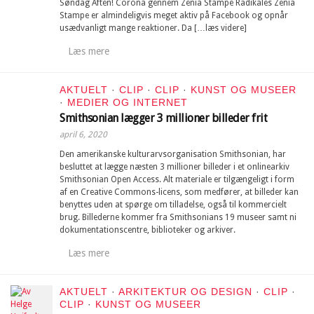
Søndag Aften! Corona gennem Zenia Stampe Radikales Zenia
Stampe er almindeligvis meget aktiv på Facebook og opnår
usædvanligt mange reaktioner. Da […læs videre]
Læs mere
AKTUELT
·
CLIP
·
CLIP
·
KUNST OG MUSEER
·
MEDIER OG INTERNET
Smithsonian lægger 3 millioner billeder frit
april 6, 2020
Den amerikanske kulturarvsorganisation Smithsonian, har
besluttet at lægge næsten 3 millioner billeder i et onlinearkiv
Smithsonian Open Access. Alt materiale er tilgængeligt i form
af en Creative Commons-licens, som medfører, at billeder kan
benyttes uden at spørge om tilladelse, også til kommercielt
brug. Billederne kommer fra Smithsonians 19 museer samt ni
dokumentationscentre, biblioteker og arkiver.
Læs mere
AKTUELT
·
ARKITEKTUR OG DESIGN
·
CLIP
·
CLIP
·
KUNST OG MUSEER