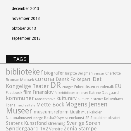
december 2013
november 2013
oktober 2013
september 2013
TAGS
biblioteker
biografer
Birgitte Bergman
Charlotte
censur
corona
Det
Dansk Folkeparti
Broman Mølbæk
DR
Kongelige Teater
EU
Enhedslisten
ereolen.dk
ebøger
Finanslov
film
Facebook
Katrine Daugaard
idræt
folkebiblioteker
kommuner
kulturarv
København
Konservative
Kulturministeriet
Mogens Jensen
Mette Bock
licens
medieaftale
Museer
museumsreform
Musik
musikskoler
Radio24syv
Nationalmuseet
scenekunst
SF
Socialdemokratiet
Norge
Sverige
Søren
Statens Kunstfond
streaming
Søndergaard
Zenia Stampe
TV2
Venstre