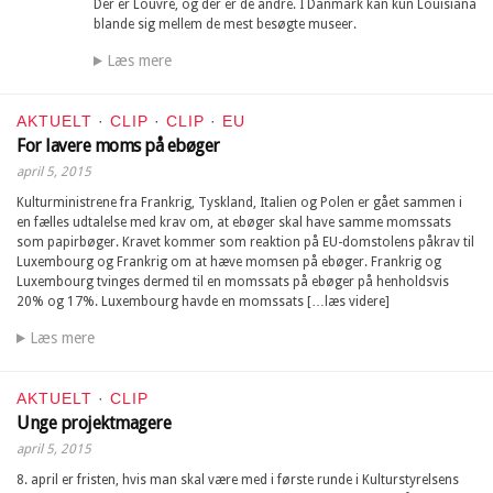
Der er Louvre, og der er de andre. I Danmark kan kun Louisiana
blande sig mellem de mest besøgte museer.
Læs mere
AKTUELT
·
CLIP
·
CLIP
·
EU
For lavere moms på ebøger
april 5, 2015
Kulturministrene fra Frankrig, Tyskland, Italien og Polen er gået sammen i
en fælles udtalelse med krav om, at ebøger skal have samme momssats
som papirbøger. Kravet kommer som reaktion på EU-domstolens påkrav til
Luxembourg og Frankrig om at hæve momsen på ebøger. Frankrig og
Luxembourg tvinges dermed til en momssats på ebøger på henholdsvis
20% og 17%. Luxembourg havde en momssats […læs videre]
Læs mere
AKTUELT
·
CLIP
Unge projektmagere
april 5, 2015
8. april er fristen, hvis man skal være med i første runde i Kulturstyrelsens