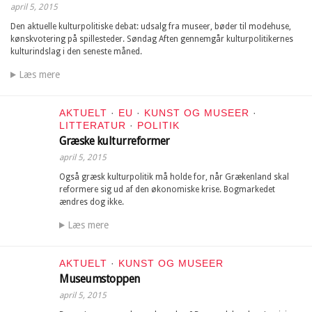
april 5, 2015
Den aktuelle kulturpolitiske debat: udsalg fra museer, bøder til modehuse,
kønskvotering på spillesteder. Søndag Aften gennemgår kulturpolitikernes
kulturindslag i den seneste måned.
Læs mere
AKTUELT
·
EU
·
KUNST OG MUSEER
·
LITTERATUR
·
POLITIK
Græske kulturreformer
april 5, 2015
Også græsk kulturpolitik må holde for, når Grækenland skal
reformere sig ud af den økonomiske krise. Bogmarkedet
ændres dog ikke.
Læs mere
AKTUELT
·
KUNST OG MUSEER
Museumstoppen
april 5, 2015