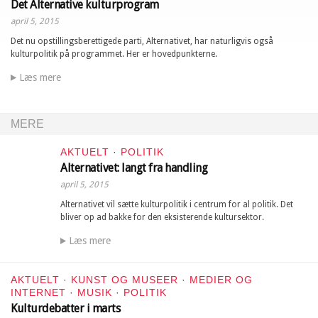
Det Alternative kulturprogram
april 5, 2015
Det nu opstillingsberettigede parti, Alternativet, har naturligvis også
kulturpolitik på programmet. Her er hovedpunkterne.
Læs mere
MERE
AKTUELT
·
POLITIK
Alternativet: langt fra handling
april 5, 2015
Alternativet vil sætte kulturpolitik i centrum for al politik. Det
bliver op ad bakke for den eksisterende kultursektor.
Læs mere
AKTUELT
·
KUNST OG MUSEER
·
MEDIER OG
INTERNET
·
MUSIK
·
POLITIK
Kulturdebatter i marts