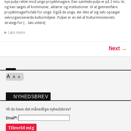
nye pulje rettet mod unge projektmagere. Den samlede pulje er på 2 mio. kr.
og kan søges af kommuner, aktører og institutioner til at gennemføre
projektmagerforløb for unge. Også de unge, der ikke af sig selv opsøger
selvorganiserende kulturmiljøer. Puljen er en del af Kulturministeriets
strategi for […læs videre]
Læs mere
Next →
A
A
A
NYHEDSBREV
Vil du have det månedlige nyhedsbrev?
Email*:
Tilmeld mig