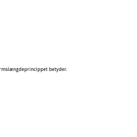
 armslængdeprincippet betyder.