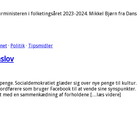
ministeren i folketingsåret 2023-2024. Mikkel Bjørn fra Dansk 
rnet
·
Politik
·
Tipsmidler
slov
r penge. Socialdemokratiet glæder sig over nye penge til kultu
ordførere som bruger Facebook til at vende sine synspunkter. 
ørst med en sammenkædning af forholdene […læs videre]