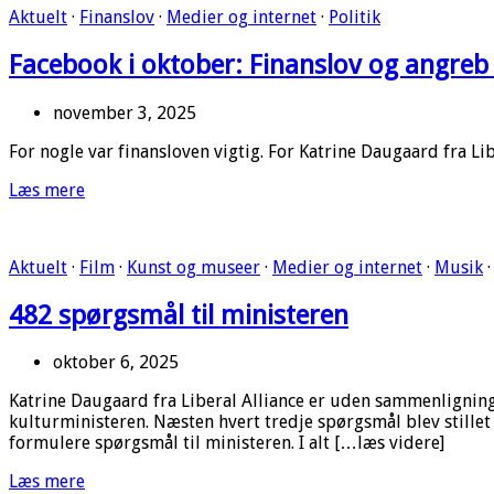
Aktuelt
·
Finanslov
·
Medier og internet
·
Politik
Facebook i oktober: Finanslov og angreb
november 3, 2025
For nogle var finansloven vigtig. For Katrine Daugaard fra Lib
Læs mere
Aktuelt
·
Film
·
Kunst og museer
·
Medier og internet
·
Musik
482 spørgsmål til ministeren
oktober 6, 2025
Katrine Daugaard fra Liberal Alliance er uden sammenligning d
kulturministeren. Næsten hvert tredje spørgsmål blev stillet 
formulere spørgsmål til ministeren. I alt […læs videre]
Læs mere