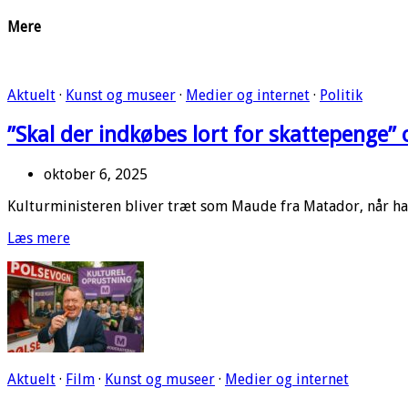
Mere
Aktuelt
·
Kunst og museer
·
Medier og internet
·
Politik
”Skal der indkøbes lort for skattepenge”
oktober 6, 2025
Kulturministeren bliver træt som Maude fra Matador, når ha
Læs mere
Aktuelt
·
Film
·
Kunst og museer
·
Medier og internet