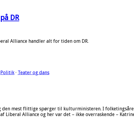
 på DR
eral Alliance handler alt for tiden om DR.
·
Politik
·
Teater og dans
en mest flittige spørger til kulturministeren. I folketingsåret
af Liberal Alliance og her var det – ikke overraskende – Katri