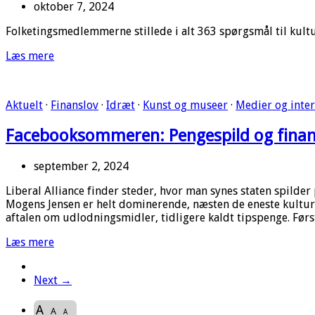
oktober 7, 2024
Folketingsmedlemmerne stillede i alt 363 spørgsmål til kultur
Læs mere
Aktuelt
·
Finanslov
·
Idræt
·
Kunst og museer
·
Medier og inte
Facebooksommeren: Pengespild og finan
september 2, 2024
Liberal Alliance finder steder, hvor man synes staten spilde
Mogens Jensen er helt dominerende, næsten de eneste kultur
aftalen om udlodningsmidler, tidligere kaldt tipspenge. F
Læs mere
Next →
A
A
A