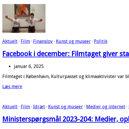
Aktuelt
·
Film
·
Finanslov
·
Kunst og museer
·
Politik
Facebook i december: Filmtaget giver sta
januar 6, 2025
Filmtaget i København, Kulturpasset og klimaaktivister var 
Læs mere
Aktuelt
·
Film
·
Idræt
·
Kunst og museer
·
Medier og internet
·
Ministerspørgsmål 2023-204: Medier, op