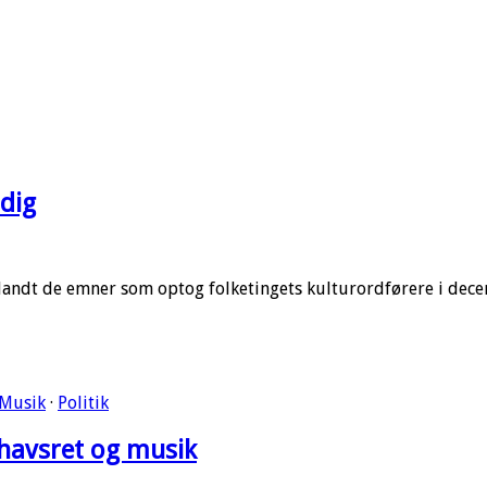
dig
blandt de emner som optog folketingets kulturordførere i dec
Musik
·
Politik
havsret og musik