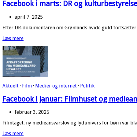
Facebook i marts: DR og kulturbestyrelser
april 7, 2025
Efter DR-dokumentaren om Grønlands hvide guld fortsætter d
Læs mere
Aktuelt
·
Film
·
Medier og internet
·
Politik
Facebook i januar: Filmhuset og mediea
februar 3, 2025
Filmtaget, ny medieansvarslov og lydunivers for børn var bl
Læs mere