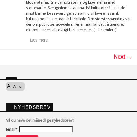
Moderaterna, Kristdemokraterna og Liberalerna med
støttepartiet Sverigedemokraterna. På kulturområdet er det
mest bemærkelsesværdige, at man nu vil lave en svensk
kulturkanon – efter dansk forbillede. Den største spænding var
der om public service-delen. Her er man landet på uændret
økonomi, men vil i øvrigt forberede den […læs videre]
Læs mere
Next →
A
A
A
NYHEDSBREV
Vil du have det månedlige nyhedsbrev?
Email*: