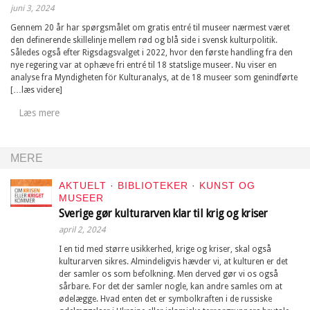
juni 3, 2024
Gennem 20 år har spørgsmålet om gratis entré til museer nærmest været
den definerende skillelinje mellem rød og blå side i svensk kulturpolitik.
Således også efter Rigsdagsvalget i 2022, hvor den første handling fra den
nye regering var at ophæve fri entré til 18 statslige museer. Nu viser en
analyse fra Myndigheten för Kulturanalys, at de 18 museer som genindførte
[…læs videre]
Læs mere
MERE
AKTUELT
·
BIBLIOTEKER
·
KUNST OG
MUSEER
Sverige gør kulturarven klar til krig og kriser
april 2, 2024
I en tid med større usikkerhed, krige og kriser, skal også
kulturarven sikres. Almindeligvis hævder vi, at kulturen er det
der samler os som befolkning. Men derved gør vi os også
sårbare. For det der samler nogle, kan andre samles om at
ødelægge. Hvad enten det er symbolkraften i de russiske