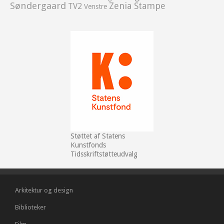
Søndergaard
Zenia Stampe
TV2
Venstre
Støttet af Statens
Kunstfonds
Tidsskriftstøtteudvalg
Arkitektur og design
Biblioteker