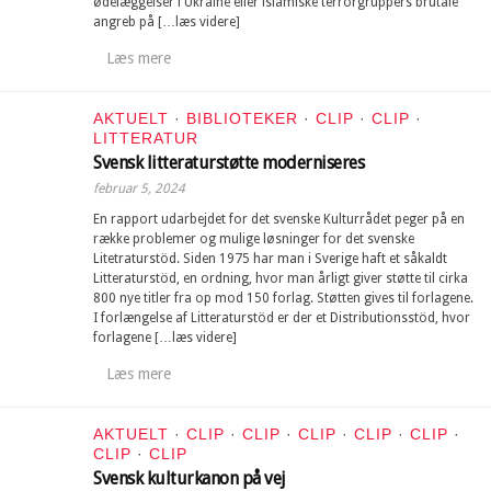
ødelæggelser i Ukraine eller islamiske terrorgruppers brutale
angreb på […læs videre]
Læs mere
AKTUELT
·
BIBLIOTEKER
·
CLIP
·
CLIP
·
LITTERATUR
Svensk litteraturstøtte moderniseres
februar 5, 2024
En rapport udarbejdet for det svenske Kulturrådet peger på en
række problemer og mulige løsninger for det svenske
Litetraturstöd. Siden 1975 har man i Sverige haft et såkaldt
Litteraturstöd, en ordning, hvor man årligt giver støtte til cirka
800 nye titler fra op mod 150 forlag. Støtten gives til forlagene.
I forlængelse af Litteraturstöd er der et Distributionsstöd, hvor
forlagene […læs videre]
Læs mere
AKTUELT
·
CLIP
·
CLIP
·
CLIP
·
CLIP
·
CLIP
·
CLIP
·
CLIP
Svensk kulturkanon på vej