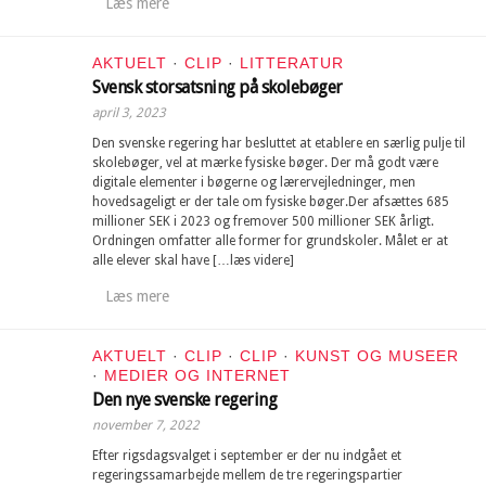
Læs mere
AKTUELT
·
CLIP
·
LITTERATUR
Svensk storsatsning på skolebøger
april 3, 2023
Den svenske regering har besluttet at etablere en særlig pulje til
skolebøger, vel at mærke fysiske bøger. Der må godt være
digitale elementer i bøgerne og lærervejledninger, men
hovedsageligt er der tale om fysiske bøger.Der afsættes 685
millioner SEK i 2023 og fremover 500 millioner SEK årligt.
Ordningen omfatter alle former for grundskoler. Målet er at
alle elever skal have […læs videre]
Læs mere
AKTUELT
·
CLIP
·
CLIP
·
KUNST OG MUSEER
·
MEDIER OG INTERNET
Den nye svenske regering
november 7, 2022
Efter rigsdagsvalget i september er der nu indgået et
regeringssamarbejde mellem de tre regeringspartier