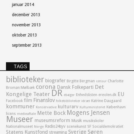
januar 2014
december 2013
november 2013
oktober 2013
september 2013
TAGS
biblioteker
biografer
Birgitte Bergman
Charlotte
censur
corona
Det
Dansk Folkeparti
Broman Mølbæk
DR
Kongelige Teater
EU
Enhedslisten
ereolen.dk
ebøger
Finanslov
film
Facebook
Katrine Daugaard
idræt
folkebiblioteker
kommuner
kulturarv
København
Konservative
Kulturministeriet
Mogens Jensen
Mette Bock
licens
medieaftale
Museer
museumsreform
Musik
musikskoler
Radio24syv
Nationalmuseet
scenekunst
SF
Socialdemokratiet
Norge
Sverige
Søren
Statens Kunstfond
streaming