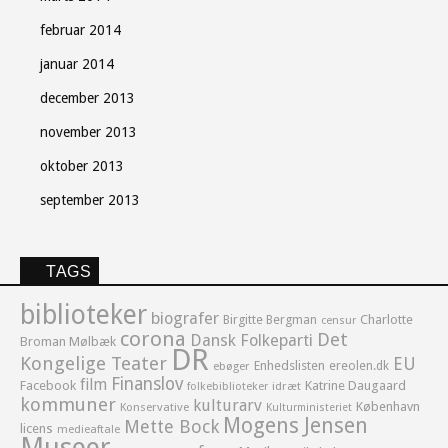
februar 2014
januar 2014
december 2013
november 2013
oktober 2013
september 2013
TAGS
biblioteker
biografer
Birgitte Bergman
Charlotte
censur
corona
Det
Dansk Folkeparti
Broman Mølbæk
DR
Kongelige Teater
EU
Enhedslisten
ereolen.dk
ebøger
Finanslov
film
Facebook
Katrine Daugaard
idræt
folkebiblioteker
kommuner
kulturarv
København
Konservative
Kulturministeriet
Mogens Jensen
Mette Bock
licens
medieaftale
Museer