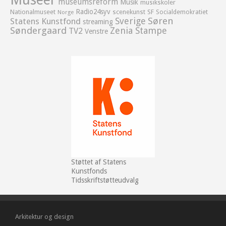
museumsreform
Musik
musikskoler
Radio24syv
Nationalmuseet
scenekunst
SF
Socialdemokratiet
Norge
Sverige
Søren
Statens Kunstfond
streaming
Søndergaard
Zenia Stampe
TV2
Venstre
Støttet af Statens
Kunstfonds
Tidsskriftstøtteudvalg
Arkitektur og design