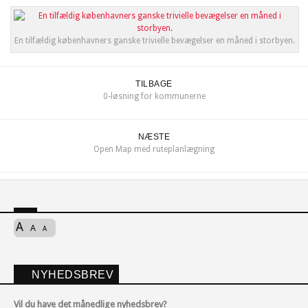
En tilfældig københavners ganske trivielle bevægelser en måned i storbyen.
TILBAGE
0-løsning for kommunerne
NÆSTE
Open Map med ruteplanlægning
A
A
A
NYHEDSBREV
Vil du have det månedlige nyhedsbrev?