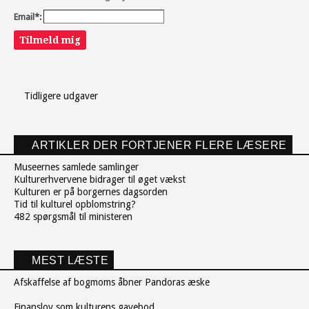
Email*:
Tilmeld mig
Tidligere udgaver
ARTIKLER DER FORTJENER FLERE LÆSERE
Museernes samlede samlinger
Kulturerhvervene bidrager til øget vækst
Kulturen er på borgernes dagsorden
Tid til kulturel opblomstring?
482 spørgsmål til ministeren
MEST LÆSTE
Afskaffelse af bogmoms åbner Pandoras æske
Finanslov som kulturens gavebod