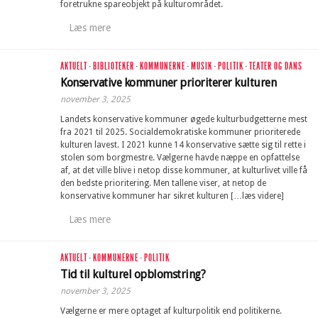
foretrukne spareobjekt på kulturområdet.
Læs mere
AKTUELT
·
BIBLIOTEKER
·
KOMMUNERNE
·
MUSIK
·
POLITIK
·
TEATER OG DANS
Konservative kommuner prioriterer kulturen
november 3, 2025
Landets konservative kommuner øgede kulturbudgetterne mest
fra 2021 til 2025. Socialdemokratiske kommuner prioriterede
kulturen lavest. I 2021 kunne 14 konservative sætte sig til rette i
stolen som borgmestre. Vælgerne havde næppe en opfattelse
af, at det ville blive i netop disse kommuner, at kulturlivet ville få
den bedste prioritering. Men tallene viser, at netop de
konservative kommuner har sikret kulturen […læs videre]
Læs mere
AKTUELT
·
KOMMUNERNE
·
POLITIK
Tid til kulturel opblomstring?
november 3, 2025
Vælgerne er mere optaget af kulturpolitik end politikerne.