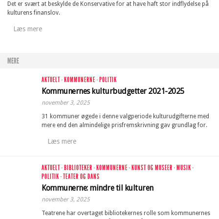
Det er svært at beskylde de Konservative for at have haft stor indflydelse på
kulturens finanslov.
Læs mere
MERE
AKTUELT
·
KOMMUNERNE
·
POLITIK
Kommunernes kulturbudgetter 2021-2025
november 3, 2025
31 kommuner øgede i denne valgperiode kulturudgifterne med
mere end den almindelige prisfremskrivning gav grundlag for.
Læs mere
AKTUELT
·
BIBLIOTEKER
·
KOMMUNERNE
·
KUNST OG MUSEER
·
MUSIK
·
POLITIK
·
TEATER OG DANS
Kommunerne: mindre til kulturen
november 3, 2025
Teatrene har overtaget bibliotekernes rolle som kommunernes