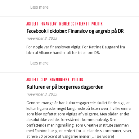
Læs mere
AKTUELT
·
FINANSLOV
·
MEDIER OG INTERNET
·
POLITIK
Facebook i oktober: Finanslov og angreb på DR
november 3, 2025
For nogle var finansloven vigtig. For Katrine Daugaard fra
Liberal Alliance handler alt for tiden om DR.
Læs mere
AKTUELT
·
CLIP
·
KOMMUNERNE
·
POLITIK
Kulturen er på borgernes dagsorden
november 3, 2025
Gennem mange år har kulturengagerede skullet finde sig i, at
kultur figurerede meget langt nede på listen over, hvilke emner
som blev opfattet som vigtige af vælgerne. Men sådan er det
absolut ikke ved det forestående kommunalvalg. Den
omfattende meningsmåling, som Creative Institute sammen
med Epinion har gennemført for alle landets kommuner, viser,
at hele 20 procent af vælgerne mener […læs videre]