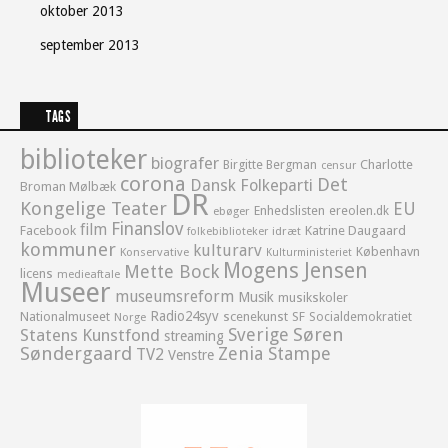
oktober 2013
september 2013
TAGS
biblioteker
biografer
Birgitte Bergman
Charlotte
censur
corona
Det
Dansk Folkeparti
Broman Mølbæk
DR
Kongelige Teater
EU
Enhedslisten
ereolen.dk
ebøger
Finanslov
film
Facebook
Katrine Daugaard
idræt
folkebiblioteker
kommuner
kulturarv
København
Konservative
Kulturministeriet
Mogens Jensen
Mette Bock
licens
medieaftale
Museer
museumsreform
Musik
musikskoler
Radio24syv
Nationalmuseet
scenekunst
SF
Socialdemokratiet
Norge
Sverige
Søren
Statens Kunstfond
streaming
Søndergaard
Zenia Stampe
TV2
Venstre