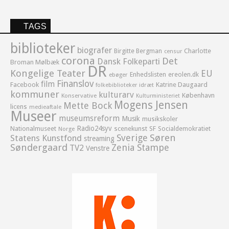
TAGS
biblioteker
biografer
Birgitte Bergman
Charlotte
censur
corona
Det
Dansk Folkeparti
Broman Mølbæk
DR
Kongelige Teater
EU
Enhedslisten
ereolen.dk
ebøger
Finanslov
film
Facebook
Katrine Daugaard
idræt
folkebiblioteker
kommuner
kulturarv
København
Konservative
Kulturministeriet
Mogens Jensen
Mette Bock
licens
medieaftale
Museer
museumsreform
Musik
musikskoler
Radio24syv
Nationalmuseet
scenekunst
SF
Socialdemokratiet
Norge
Sverige
Søren
Statens Kunstfond
streaming
Søndergaard
Zenia Stampe
TV2
Venstre