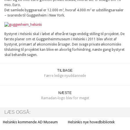
mio. Euro.
2
2
Det samlede byggeareal er 12.000 m
, hvoraf 4.000 m
er udstillingsarealer
– svarende til Guggenheim i New York.
Bystyret i Helsinki skal i løbet af efteråret tage endelig stilling til projektet. De
første planer om et Guggenheimmuseum i Helsinki i 2011 blev afvist af
bystyret, primært af økonomiske årsager. Den svage private økonomiske
tilslutning til projektet kan blive en alvorlig forhindring, næste gang bystyret
skal behandle sagen.
TILBAGE
Færre ledige nyuddannede
NÆSTE
Ramadan-logo blev for meget
LÆS OGSÅ:
Helsinkis kommende AD Museum
Helsinkis nye hovedbibliotek