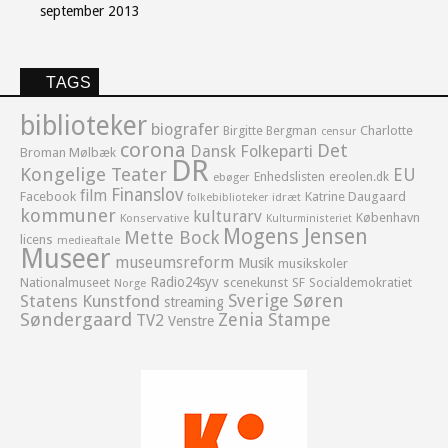
september 2013
TAGS
biblioteker
biografer
Birgitte Bergman
Charlotte
censur
corona
Det
Dansk Folkeparti
Broman Mølbæk
DR
Kongelige Teater
EU
Enhedslisten
ereolen.dk
ebøger
Finanslov
film
Facebook
Katrine Daugaard
idræt
folkebiblioteker
kommuner
kulturarv
København
Konservative
Kulturministeriet
Mogens Jensen
Mette Bock
licens
medieaftale
Museer
museumsreform
Musik
musikskoler
Radio24syv
Nationalmuseet
scenekunst
SF
Socialdemokratiet
Norge
Sverige
Søren
Statens Kunstfond
streaming
Søndergaard
Zenia Stampe
TV2
Venstre