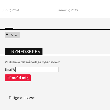
juni 3, 2024
januar 7, 2019
A
A
A
NYHEDSBREV
Vil du have det månedlige nyhedsbrev?
Email*:
Tilmeld mig
Tidligere udgaver