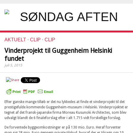
AKTUELT
·
CLIP
·
CLIP
Vinderprojekt til Guggenheim Helsinki
fundet
juli 5, 2015
Efter ganske mange tilløb er det nu lykkedes at finde et vinderprojekt til det
prestigefulde kommende Guggenheim-museum i Helsinki. Vinderprojektet er
tegnet af det fransk-japanske firma Moreau Kusunoki Architectes, som blev
udvalgt blandt de 6 finaleforslag efter i alt 1.715 vidt forskellige forslag.
De forventede byggeomkostninger er på 130 mio. Euro. Heraf forventer
man sig 28 mio. Euro gennem private tilskud, hvoraf der er tilsagn om 10