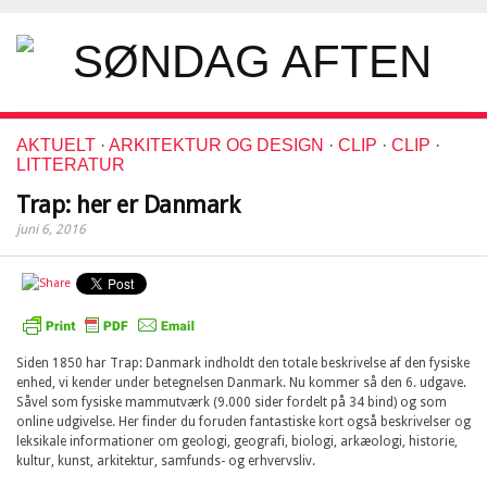
AKTUELT
·
ARKITEKTUR OG DESIGN
·
CLIP
·
CLIP
·
LITTERATUR
Trap: her er Danmark
juni 6, 2016
Siden 1850 har Trap: Danmark indholdt den totale beskrivelse af den fysiske
enhed, vi kender under betegnelsen Danmark. Nu kommer så den 6. udgave.
Såvel som fysiske mammutværk (9.000 sider fordelt på 34 bind) og som
online udgivelse. Her finder du foruden fantastiske kort også beskrivelser og
leksikale informationer om geologi, geografi, biologi, arkæologi, historie,
kultur, kunst, arkitektur, samfunds- og erhvervsliv.