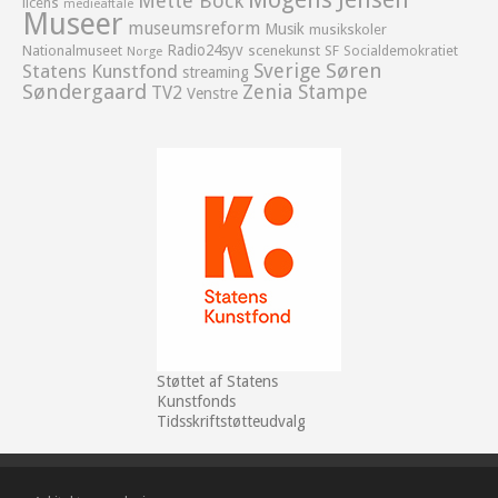
Mette Bock
licens
medieaftale
Museer
museumsreform
Musik
musikskoler
Radio24syv
Nationalmuseet
scenekunst
SF
Socialdemokratiet
Norge
Sverige
Søren
Statens Kunstfond
streaming
Søndergaard
Zenia Stampe
TV2
Venstre
Støttet af Statens
Kunstfonds
Tidsskriftstøtteudvalg