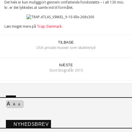
Det hele er kun muliggjort gennem omfattende fondsstøtte – i alt 130 mio.
kr. er det lykkedes at samle ind til formålet.
Læs meget mere på
Trap: Danmark
.
TILBAGE
USA: private museer som skattesnyd
NÆSTE
Stort biografår 2015
A
A
A
NYHEDSBREV