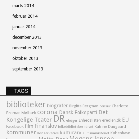
marts 2014
februar 2014
januar 2014
december 2013
november 2013
oktober 2013
september 2013
TAGS
biblioteker
biografer
Birgitte Bergman
Charlotte
censur
corona
Det
Dansk Folkeparti
Broman Mølbæk
DR
Kongelige Teater
EU
Enhedslisten
ereolen.dk
ebøger
Finanslov
film
Facebook
Katrine Daugaard
idræt
folkebiblioteker
kommuner
kulturarv
København
Konservative
Kulturministeriet
Mogens Jensen