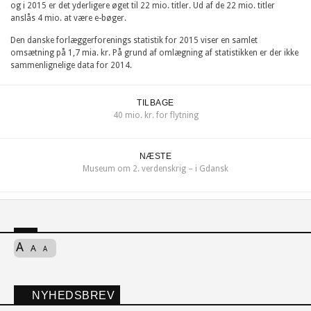
og i 2015 er det yderligere øget til 22 mio. titler. Ud af de 22 mio. titler
anslås 4 mio. at være e-bøger.
Den danske forlæggerforenings statistik for 2015 viser en samlet
omsætning på 1,7 mia. kr. På grund af omlægning af statistikken er der ikke
sammenlignelige data for 2014.
TILBAGE
40 mio. kr. for flytning
NÆSTE
Museum om 2. verdenskrig – i Gdansk
A
A
A
NYHEDSBREV