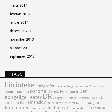
marts 2014
februar 2014
januar 2014
december 2013
november 2013
oktober 2013
september 2013
TAGS
biblioteker
biografer
Birgitte Bergman
Charlotte
censur
corona
Det
Dansk Folkeparti
Broman Mølbæk
DR
Kongelige Teater
EU
Enhedslisten
ereolen.dk
ebøger
Finanslov
film
Facebook
Katrine Daugaard
idræt
folkebiblioteker
kommuner
kulturarv
København
Konservative
Kulturministeriet