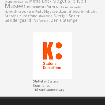
Mogens Jensen
Mette Bock
licens
medieaftale
Museer
museumsreform
Musik
musikskoler
Radio24syv
Nationalmuseet
scenekunst
SF
Socialdemokratiet
Norge
Sverige
Søren
Statens Kunstfond
streaming
Søndergaard
Zenia Stampe
TV2
Venstre
Støttet af Statens
Kunstfonds
Tidsskriftstøtteudvalg