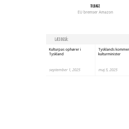
TILBAGE
EU bremser Amazon
LÆS OGSÅ:
Kulturpas ophører i
Tysklands komme
Tyskland
kulturminister
september 1, 2025
maj 5, 2025