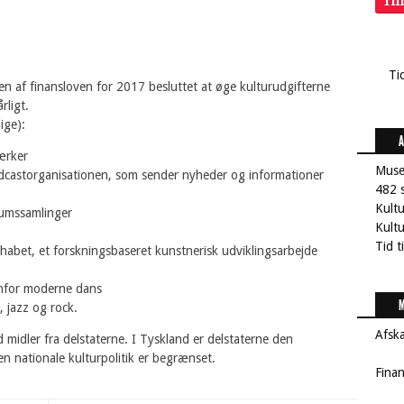
Ti
Ti
n af finansloven for 2017 besluttet at øge kulturudgifterne
rligt.
ige):
A
ærker
Muse
adcastorganisationen, som sender nyheder og informationer
482 s
Kult
seumssamlinger
Kultu
Tid t
phabet, et forskningsbaseret kunstnerisk udviklingsarbejde
denfor moderne dans
M
, jazz og rock.
Afsk
midler fra delstaterne. I Tyskland er delstaterne den
en nationale kulturpolitik er begrænset.
Fina