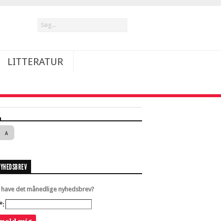
LITTERATUR
A
NYHEDSBREV
u have det månedlige nyhedsbrev?
*: