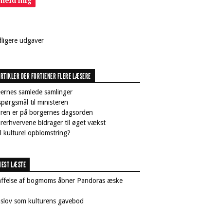
lmeld mig
dligere udgaver
RTIKLER DER FORTJENER FLERE LÆSERE
ernes samlede samlinger
pørgsmål til ministeren
uren er på borgernes dagsorden
rerhvervene bidrager til øget vækst
il kulturel opblomstring?
EST LÆSTE
affelse af bogmoms åbner Pandoras æske
nslov som kulturens gavebod