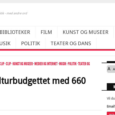
itik - med andre ord
BIBLIOTEKER
FILM
KUNST OG MUSEER
USIK
POLITIK
TEATER OG DANS
CLIP
·
CLIP
·
KUNST OG MUSEER
·
MEDIER OG INTERNET
·
MUSIK
·
POLITIK
·
TEATER OG
A
A
lturbudgettet med 660
Vil d
Email