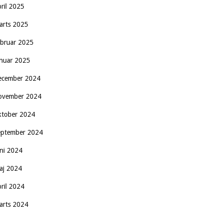
pril 2025
arts 2025
ebruar 2025
anuar 2025
ecember 2024
ovember 2024
ktober 2024
eptember 2024
uni 2024
aj 2024
pril 2024
arts 2024