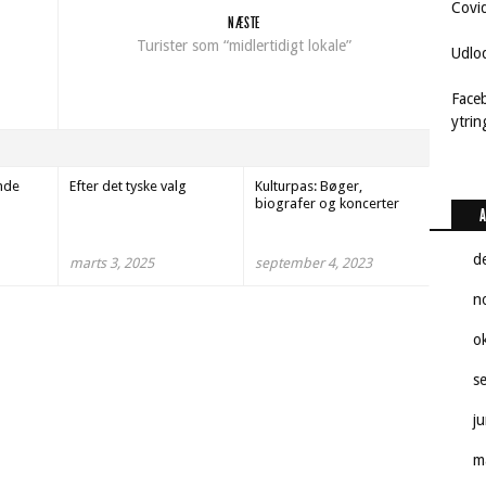
Covi
NÆSTE
Turister som “midlertidigt lokale”
Udlo
Face
ytri
nde
Efter det tyske valg
Kulturpas: Bøger,
biografer og koncerter
A
d
marts 3, 2025
september 4, 2023
n
o
s
j
m