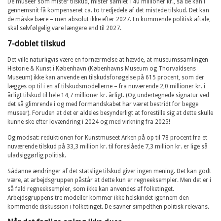
De museer som mister tilskud, mister samlet 140 millioner kr., så de kan i
gennemsnit få kompenseret ca. to tredjedele af det mistede tilskud. Det kan
de måske bære – men absolut ikke efter 2027. En kommende politisk aftale,
skal selvfølgelig vare længere end til 2027.
7-doblet tilskud
Det ville naturligvis være en fornærmelse at hævde, at museumssamlingen
Historie & Kunst i København (Københavns Museum og Thorvaldsens
Museum) ikke kan anvende en tilskudsforøgelse på 615 procent, som der
lægges op til i en af tilskudsmodellerne – fra nuværende 2,0 millioner kr. i
årligt tilskud til hele 14,7 millioner kr. årligt. (Og undertegnede signatur ved
det så glimrende i og med formandskabet har været bestridt for begge
museer). Foruden at det er aldeles besynderligt at forestille sig at dette skulle
kunne ske efter lovændring i 2024 og med virkning fra 2025!
Og modsat: reduktionen for Kunstmuseet Arken på op til 78 procent fra et
nuværende tilskud på 33,3 million kr. til foreslåede 7,3 million kr. er lige så
uladsiggørlig politisk.
Sådanne ændringer af det statslige tilskud giver ingen mening. Det kan godt
være, at arbejdsgruppen påstår at dette kun er regneeksempler. Men det er i
så fald regneeksempler, som ikke kan anvendes af folketinget.
Arbejdsgruppens tre modeller kommer ikke helskindet igennem den
kommende diskussion i folketinget. De savner simpelthen politisk relevans.