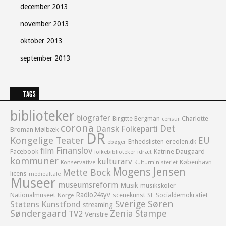
december 2013
november 2013
oktober 2013
september 2013
TAGS
biblioteker
biografer
Birgitte Bergman
Charlotte
censur
corona
Det
Dansk Folkeparti
Broman Mølbæk
DR
Kongelige Teater
EU
Enhedslisten
ereolen.dk
ebøger
Finanslov
film
Facebook
Katrine Daugaard
idræt
folkebiblioteker
kommuner
kulturarv
København
Konservative
Kulturministeriet
Mogens Jensen
Mette Bock
licens
medieaftale
Museer
museumsreform
Musik
musikskoler
Radio24syv
Nationalmuseet
scenekunst
SF
Socialdemokratiet
Norge
Sverige
Søren
Statens Kunstfond
streaming
Søndergaard
Zenia Stampe
TV2
Venstre