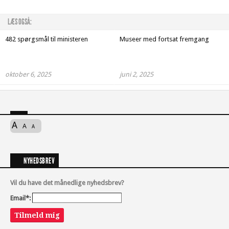
LÆS OGSÅ:
482 spørgsmål til ministeren
Museer med fortsat fremgang
oktober 6, 2025
juni 2, 2025
A
A
A
NYHEDSBREV
Vil du have det månedlige nyhedsbrev?
Email*:
Tilmeld mig