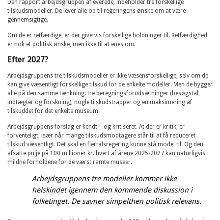
Den rapport arbejdsgruppen afleverede, indeholder tre forskellige
tilskudsmodeller. De lever alle op til regeringens ønske om at være
gennemsigtige.
Om de er retfærdige, er der givetvis forskellige holdninger til. Retfærdighed
er nok et politisk ønske, men ikke til at enes om.
Efter 2027?
Arbejdsgruppens tre tilskudsmodeller er ikke væsensforskellige, selv om de
kan give væsentligt forskellige tilskud for de enkelte modeller. Men de bygger
alle på den samme tænkning: tre beregningsforudsætninger (besøgstal,
indtægter og forskning), nogle tilskudstrapper og en maksimering af
tilskuddet for det enkelte museum.
Arbejdsgruppens forslag er kendt – og kritiseret. At der er kritik, er
forventeligt, især når mange tilskudsmodtagere står til at få reduceret
tilskud væsentligt. Det skal en flertalsregering kunne stå model til. Og den
afsatte pulje på 100 millioner kr. hvert af årene 2025-2027 kan naturligvis
mildne forholdene for de værst ramte museer.
Arbejdsgruppens tre modeller kommer ikke
helskindet igennem den kommende diskussion i
folketinget. De savner simpelthen politisk relevans.