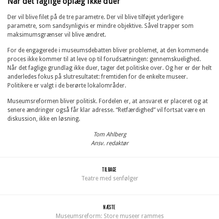
Når det faglige oplæg ikke duer
Der vil blive filet på de tre parametre. Der vil blive tilføjet yderligere
parametre, som sandsynligvis er mindre objektive. Såvel trapper som
maksimumsgrænser vil blive ændret.
For de engagerede i museumsdebatten bliver problemet, at den kommende
proces ikke kommer til at leve op til forudsætningen: gennemskuelighed.
Når det faglige grundlag ikke duer, tager det politiske over. Og her er der helt
anderledes fokus på slutresultatet: fremtiden for de enkelte museer.
Politikere er valgt i de berørte lokalområder.
Museumsreformen bliver politisk. Fordelen er, at ansvaret er placeret og at
senere ændringer også får klar adresse. “Retfærdighed” vil fortsat være en
diskussion, ikke en løsning.
Tom Ahlberg
Ansv. redaktør
TILBAGE
Teatre med senfølger
NÆSTE
Museumsreform: Store museer rammes