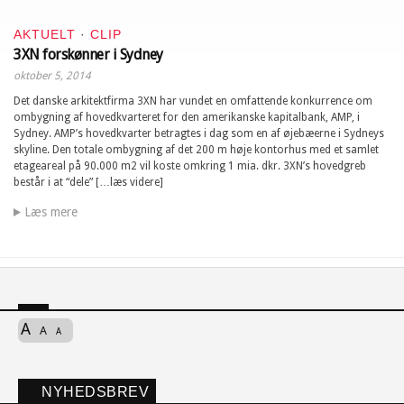
AKTUELT
·
CLIP
3XN forskønner i Sydney
oktober 5, 2014
Det danske arkitektfirma 3XN har vundet en omfattende konkurrence om
ombygning af hovedkvarteret for den amerikanske kapitalbank, AMP, i
Sydney. AMP’s hovedkvarter betragtes i dag som en af øjebæerne i Sydneys
skyline. Den totale ombygning af det 200 m høje kontorhus med et samlet
etageareal på 90.000 m2 vil koste omkring 1 mia. dkr. 3XN’s hovedgreb
består i at “dele” […læs videre]
Læs mere
A
A
A
NYHEDSBREV