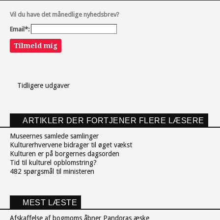
Vil du have det månedlige nyhedsbrev?
Email*:
Tilmeld mig
Tidligere udgaver
ARTIKLER DER FORTJENER FLERE LÆSERE
Museernes samlede samlinger
Kulturerhvervene bidrager til øget vækst
Kulturen er på borgernes dagsorden
Tid til kulturel opblomstring?
482 spørgsmål til ministeren
MEST LÆSTE
Afskaffelse af bogmoms åbner Pandoras æske