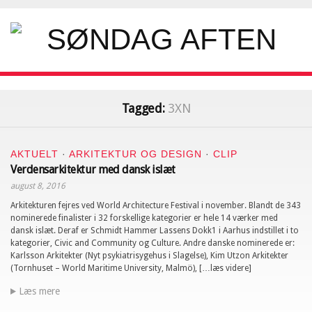
Tagged:
3XN
AKTUELT
·
ARKITEKTUR OG DESIGN
·
CLIP
Verdensarkitektur med dansk islæt
august 8, 2016
Arkitekturen fejres ved World Architecture Festival i november. Blandt de 343
nominerede finalister i 32 forskellige kategorier er hele 14 værker med
dansk islæt. Deraf er Schmidt Hammer Lassens Dokk1 i Aarhus indstillet i to
kategorier, Civic and Community og Culture. Andre danske nominerede er:
Karlsson Arkitekter (Nyt psykiatrisygehus i Slagelse), Kim Utzon Arkitekter
(Tornhuset – World Maritime University, Malmö), […læs videre]
Læs mere