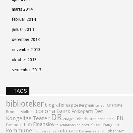
marts 2014
februar 2014
januar 2014
december 2013
november 2013
oktober 2013
september 2013
TAGS
biblioteker
biografer
Birgitte Bergman
Charlotte
censur
corona
Det
Dansk Folkeparti
Broman Mølbæk
DR
Kongelige Teater
EU
Enhedslisten
ereolen.dk
ebøger
Finanslov
film
Facebook
Katrine Daugaard
idræt
folkebiblioteker
kommuner
kulturarv
København
Konservative
Kulturministeriet