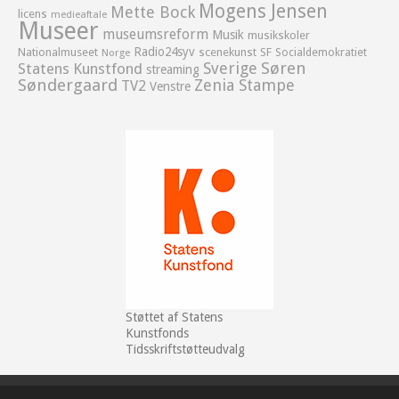
Mogens Jensen
Mette Bock
licens
medieaftale
Museer
museumsreform
Musik
musikskoler
Radio24syv
Nationalmuseet
scenekunst
SF
Socialdemokratiet
Norge
Sverige
Søren
Statens Kunstfond
streaming
Søndergaard
Zenia Stampe
TV2
Venstre
Støttet af Statens
Kunstfonds
Tidsskriftstøtteudvalg