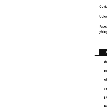
Covi
Udlo
Face
ytri
d
n
o
s
j
m