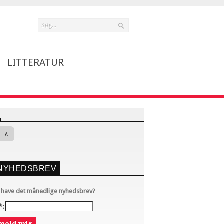
LITTERATUR
A
NYHEDSBREV
u have det månedlige nyhedsbrev?
*: