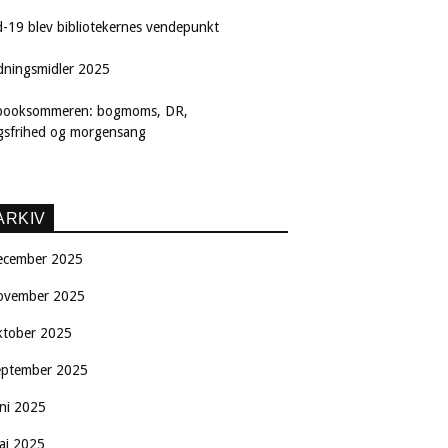
d-19 blev bibliotekernes vendepunkt
dningsmidler 2025
booksommeren: bogmoms, DR,
ngsfrihed og morgensang
ARKIV
ecember 2025
ovember 2025
ktober 2025
eptember 2025
uni 2025
aj 2025