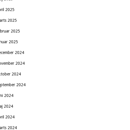
pril 2025
arts 2025
ebruar 2025
anuar 2025
ecember 2024
ovember 2024
ktober 2024
eptember 2024
uni 2024
aj 2024
pril 2024
arts 2024