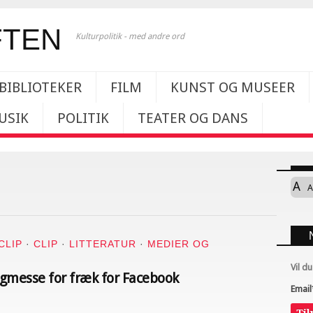
Kulturpolitik - med andre ord
BIBLIOTEKER
FILM
KUNST OG MUSEER
USIK
POLITIK
TEATER OG DANS
A
A
CLIP
·
CLIP
·
LITTERATUR
·
MEDIER OG
Vil d
gmesse for fræk for Facebook
Email