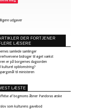
lmeld mig
dligere udgaver
ARTIKLER DER FORTJENER
FLERE LÆSERE
ernes samlede samlinger
rerhvervene bidrager til øget vækst
uren er på borgernes dagsorden
il kulturel opblomstring?
pørgsmål til ministeren
MEST LÆSTE
affelse af bogmoms åbner Pandoras æske
nslov som kulturens gavebod