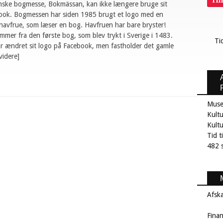
Ti
nske bogmesse, Bokmässan, kan ikke længere bruge sit
ook. Bogmessen har siden 1985 brugt et logo med en
havfrue, som læser en bog. Havfruen har bare bryster!
mer fra den første bog, som blev trykt i Sverige i 1483.
Ti
 ændret sit logo på Facebook, men fastholder det gamle
videre]
Muse
Kultu
Kult
Tid t
482 s
Afsk
Fina