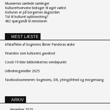
Museernes samlede samlinger
Kulturerhvervene bidrager til øget vækst
Kulturen er på borgernes dagsorden
Tid til kulturel opblomstring?
482 spørgsmål til ministeren
MEST LÆSTE
Afskaffelse af bogmoms åbner Pandoras æske
Finanslov som kulturens gavebod
Covid-19 blev bibliotekernes vendepunkt
Udlodningsmidler 2025
Facebooksommeren: bogmoms, DR, ytringsfrihed og morgensang
ARKIV
december 2025