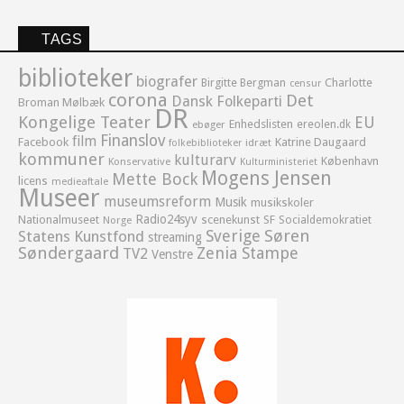
TAGS
biblioteker
biografer
Birgitte Bergman
Charlotte
censur
corona
Det
Dansk Folkeparti
Broman Mølbæk
DR
Kongelige Teater
EU
Enhedslisten
ereolen.dk
ebøger
Finanslov
film
Facebook
Katrine Daugaard
idræt
folkebiblioteker
kommuner
kulturarv
København
Konservative
Kulturministeriet
Mogens Jensen
Mette Bock
licens
medieaftale
Museer
museumsreform
Musik
musikskoler
Radio24syv
Nationalmuseet
scenekunst
SF
Socialdemokratiet
Norge
Sverige
Søren
Statens Kunstfond
streaming
Søndergaard
Zenia Stampe
TV2
Venstre