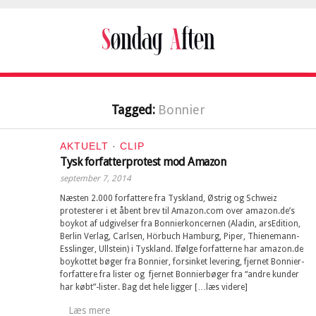
Tagged:
Bonnier
AKTUELT
·
CLIP
Tysk forfatterprotest mod Amazon
september 7, 2014
Næsten 2.000 forfattere fra Tyskland, Østrig og Schweiz
protesterer i et åbent brev til Amazon.com over amazon.de’s
boykot af udgivelser fra Bonnierkoncernen (Aladin, arsEdition,
Berlin Verlag, Carlsen, Hörbuch Hamburg, Piper, Thienemann-
Esslinger, Ullstein) i Tyskland. Ifølge forfatterne har amazon.de
boykottet bøger fra Bonnier, forsinket levering, fjernet Bonnier-
forfattere fra lister og fjernet Bonnierbøger fra “andre kunder
har købt”-lister. Bag det hele ligger […læs videre]
Læs mere