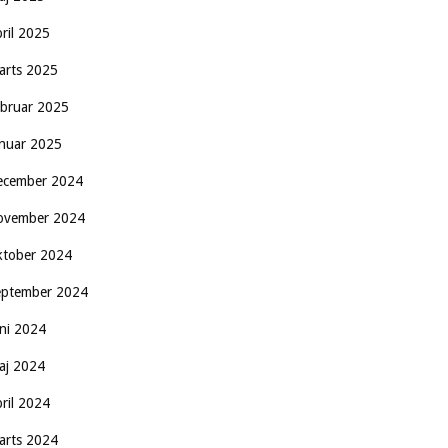
pril 2025
arts 2025
ebruar 2025
anuar 2025
ecember 2024
ovember 2024
ktober 2024
eptember 2024
uni 2024
aj 2024
pril 2024
arts 2024