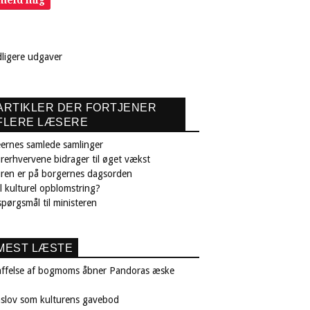
lmeld mig
dligere udgaver
ARTIKLER DER FORTJENER
FLERE LÆSERE
ernes samlede samlinger
rerhvervene bidrager til øget vækst
uren er på borgernes dagsorden
il kulturel opblomstring?
pørgsmål til ministeren
MEST LÆSTE
affelse af bogmoms åbner Pandoras æske
nslov som kulturens gavebod