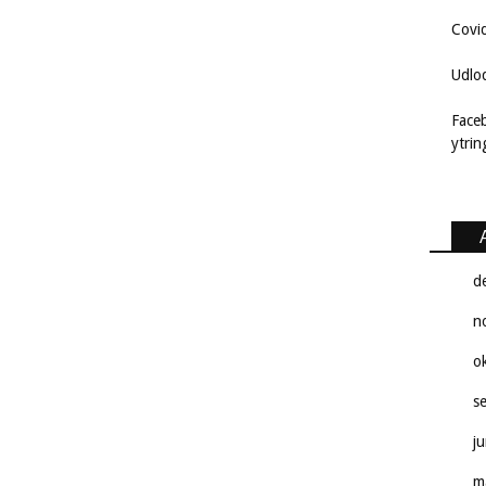
Covi
Udlo
Face
ytri
d
n
o
s
j
m