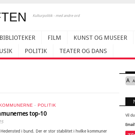
Kulturpolitik - med andre ord
BIBLIOTEKER
FILM
KUNST OG MUSEER
USIK
POLITIK
TEATER OG DANS
A
A
KOMMUNERNE
·
POLITIK
mmunernes top-10
Vil d
25
Email
Hedensted i bund. Der er stor stabilitet i hvilke kommuner