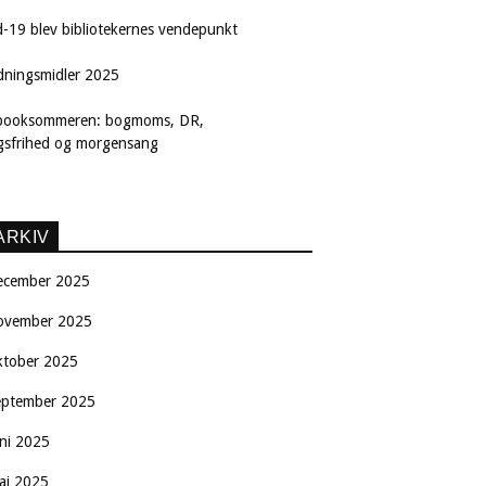
d-19 blev bibliotekernes vendepunkt
dningsmidler 2025
booksommeren: bogmoms, DR,
ngsfrihed og morgensang
ARKIV
ecember 2025
ovember 2025
ktober 2025
eptember 2025
uni 2025
aj 2025