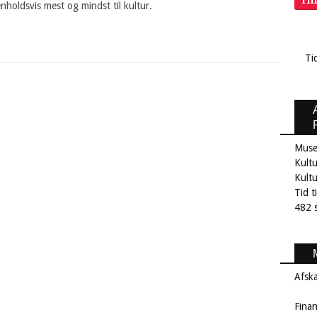
Ti
holdsvis mest og mindst til kultur.
Ti
Muse
Kultu
Kult
Tid t
482 s
Afsk
Fina