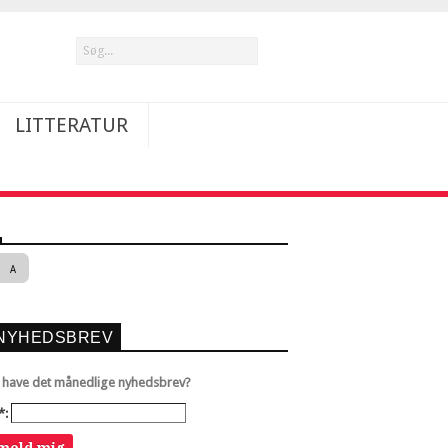
LITTERATUR
A
NYHEDSBREV
u have det månedlige nyhedsbrev?
*: