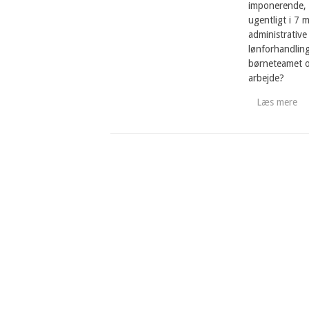
imponerende, h
ugentligt i 7
administrative
lønforhandling
børneteamet o.
arbejde?
Læs mere