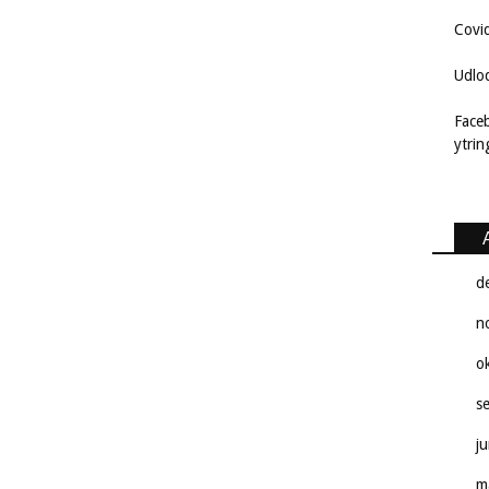
Covi
Udlo
Face
ytri
d
n
o
s
j
m