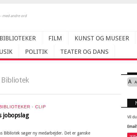
k - med andre ord
BIBLIOTEKER
FILM
KUNST OG MUSEER
USIK
POLITIK
TEATER OG DANS
Bibliotek
A
A
BIBLIOTEKER
·
CLIP
 jobopslag
Vil d
Email
s Bibliotek søger ny medarbejder. Det er ganske
Ti