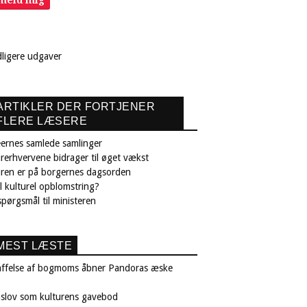
dligere udgaver
ARTIKLER DER FORTJENER
FLERE LÆSERE
ernes samlede samlinger
rerhvervene bidrager til øget vækst
uren er på borgernes dagsorden
il kulturel opblomstring?
pørgsmål til ministeren
MEST LÆSTE
affelse af bogmoms åbner Pandoras æske
nslov som kulturens gavebod