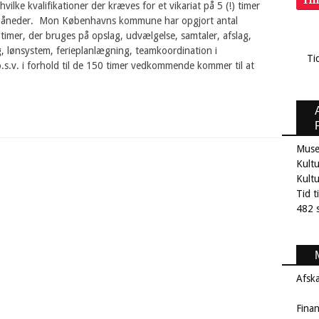
vilke kvalifikationer der kræves for et vikariat på 5 (!) timer
 måneder. Mon Københavns kommune har opgjort antal
 timer, der bruges på opslag, udvælgelse, samtaler, afslag,
, lønsystem, ferieplanlægning, teamkoordination i
Ti
s.v. i forhold til de 150 timer vedkommende kommer til at
Muse
Kultu
Kult
Tid t
482 s
Afsk
Fina