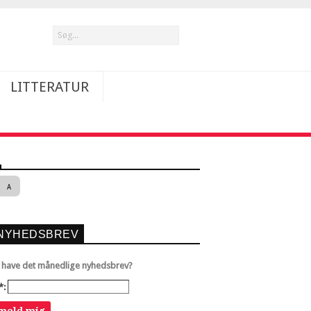
LITTERATUR
A
NYHEDSBREV
u have det månedlige nyhedsbrev?
*:
lmeld mig