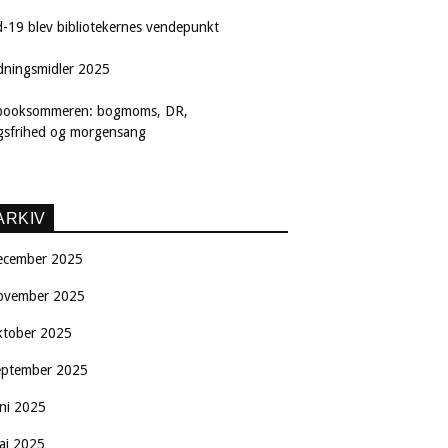
d-19 blev bibliotekernes vendepunkt
dningsmidler 2025
booksommeren: bogmoms, DR,
ngsfrihed og morgensang
ARKIV
ecember 2025
ovember 2025
ktober 2025
eptember 2025
uni 2025
aj 2025