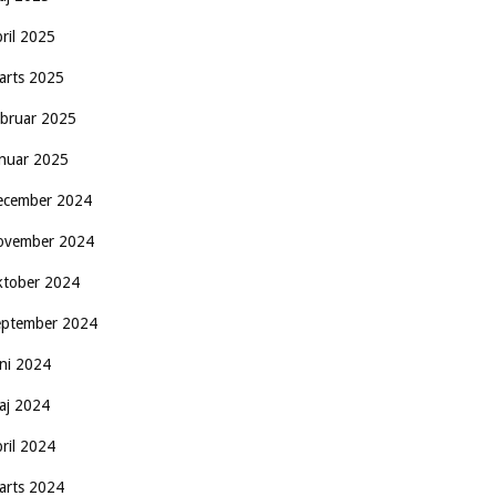
pril 2025
arts 2025
ebruar 2025
anuar 2025
ecember 2024
ovember 2024
ktober 2024
eptember 2024
uni 2024
aj 2024
pril 2024
arts 2024