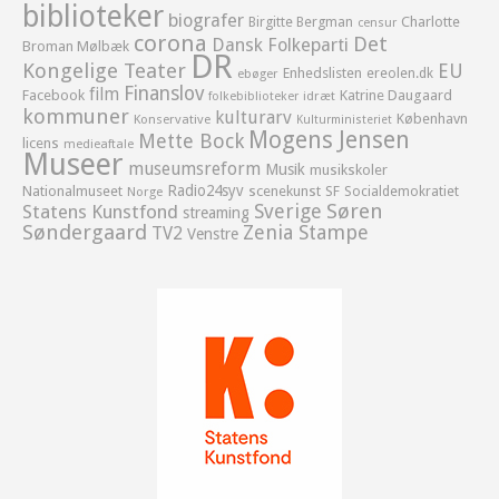
biblioteker
biografer
Birgitte Bergman
Charlotte
censur
corona
Det
Dansk Folkeparti
Broman Mølbæk
DR
Kongelige Teater
EU
Enhedslisten
ereolen.dk
ebøger
Finanslov
film
Facebook
Katrine Daugaard
idræt
folkebiblioteker
kommuner
kulturarv
København
Konservative
Kulturministeriet
Mogens Jensen
Mette Bock
licens
medieaftale
Museer
museumsreform
Musik
musikskoler
Radio24syv
Nationalmuseet
scenekunst
SF
Socialdemokratiet
Norge
Sverige
Søren
Statens Kunstfond
streaming
Søndergaard
Zenia Stampe
TV2
Venstre