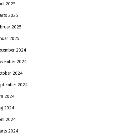
pril 2025
arts 2025
ebruar 2025
anuar 2025
ecember 2024
ovember 2024
ktober 2024
eptember 2024
uni 2024
aj 2024
pril 2024
arts 2024