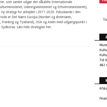
Ti
rier, som samlet udgør det såkaldte Internationale
ulturministeriet, Udenrigsministeriet og Erhvervsministeriet),
 ny strategi for arbejdet i 2017-2020. Fokuslande i den
iode er Det Nære Europa (Norden og Østersøen,
Ti
n, Frankrig og Tyskland), USA og Asien med udgangspunkt i
 Sydkorea. Læs hele strategien her.
A
Muse
Kultu
Kult
Tid t
482 s
M
Afsk
Fina