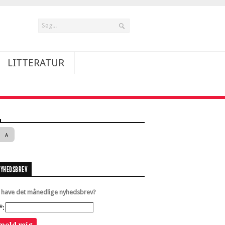
LITTERATUR
A
NYHEDSBREV
u have det månedlige nyhedsbrev?
*: