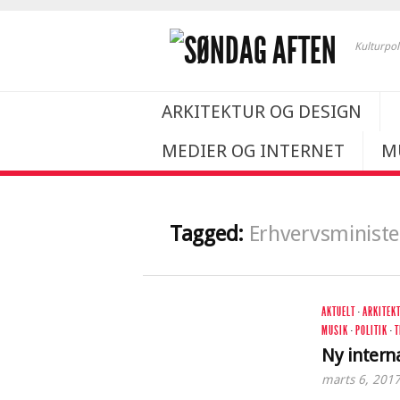
Kulturpol
ARKITEKTUR OG DESIGN
MEDIER OG INTERNET
M
Tagged:
Erhvervsministe
AKTUELT
·
ARKITEK
MUSIK
·
POLITIK
·
T
Ny interna
marts 6, 201