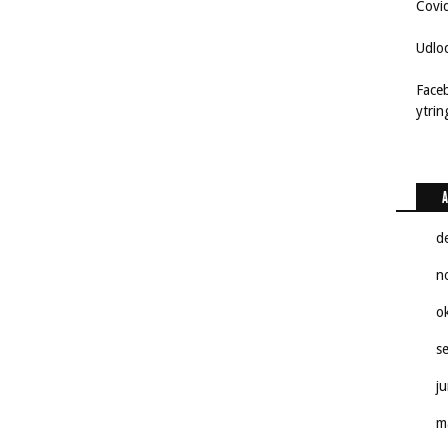
Covi
Udlo
Face
ytri
A
d
n
o
s
j
m