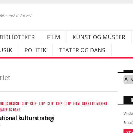
itik - med andre ord
BIBLIOTEKER
FILM
KUNST OG MUSEER
USIK
POLITIK
TEATER OG DANS
riet
A
A
TUR OG DESIGN
·
CLIP
·
CLIP
·
CLIP
·
CLIP
·
CLIP
·
CLIP
·
FILM
·
KUNST OG MUSEER
·
EATER OG DANS
Vil d
tional kulturstrategi
Email
7