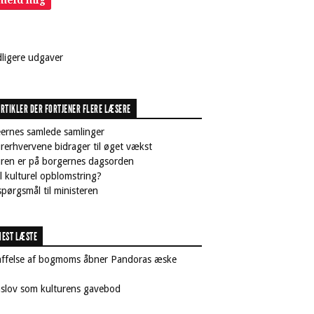
lmeld mig
dligere udgaver
RTIKLER DER FORTJENER FLERE LÆSERE
ernes samlede samlinger
rerhvervene bidrager til øget vækst
uren er på borgernes dagsorden
il kulturel opblomstring?
pørgsmål til ministeren
EST LÆSTE
affelse af bogmoms åbner Pandoras æske
nslov som kulturens gavebod