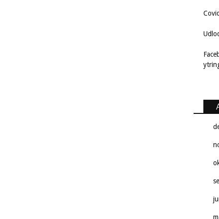
Covi
Udlo
Face
ytri
d
n
o
s
j
m