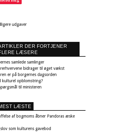
lmeld mig
dligere udgaver
ARTIKLER DER FORTJENER
FLERE LÆSERE
ernes samlede samlinger
rerhvervene bidrager til øget vækst
uren er på borgernes dagsorden
il kulturel opblomstring?
pørgsmål til ministeren
MEST LÆSTE
affelse af bogmoms åbner Pandoras æske
nslov som kulturens gavebod