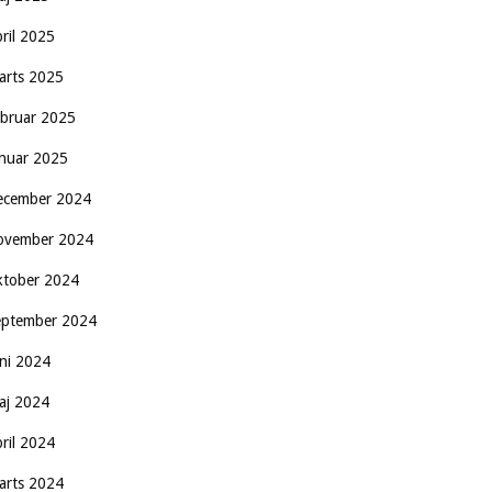
pril 2025
arts 2025
ebruar 2025
anuar 2025
ecember 2024
ovember 2024
ktober 2024
eptember 2024
uni 2024
aj 2024
pril 2024
arts 2024