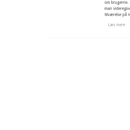
om brugerne. F
man videregive
tilværelse på n
Læs mere