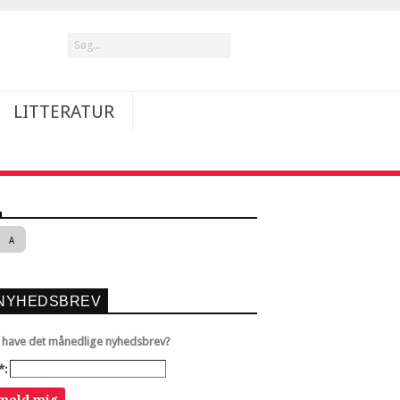
LITTERATUR
A
NYHEDSBREV
u have det månedlige nyhedsbrev?
*: