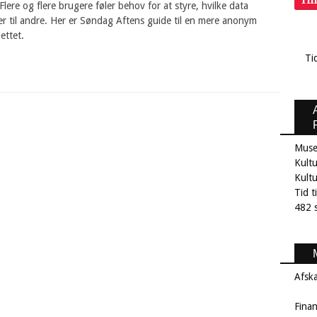
Ti
lere og flere brugere føler behov for at styre, hvilke data
r til andre. Her er Søndag Aftens guide til en mere anonym
ettet.
Ti
Muse
Kultu
Kult
Tid t
482 s
Afsk
Fina