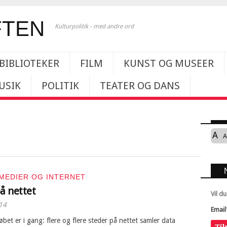
Kulturpolitik - med andre ord
BIBLIOTEKER
FILM
KUNST OG MUSEER
USIK
POLITIK
TEATER OG DANS
A
A
MEDIER OG INTERNET
å nettet
Vil d
14
Email
bet er i gang: flere og flere steder på nettet samler data