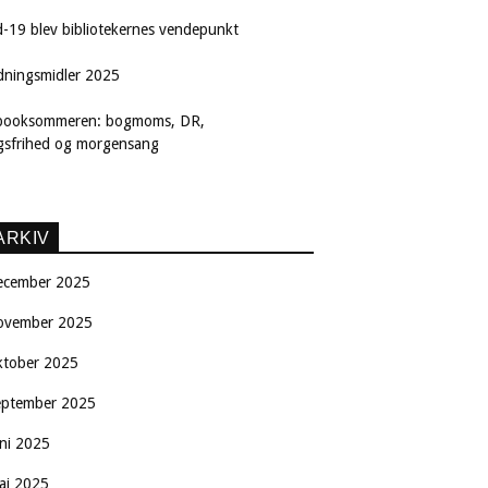
d-19 blev bibliotekernes vendepunkt
dningsmidler 2025
booksommeren: bogmoms, DR,
ngsfrihed og morgensang
ARKIV
ecember 2025
ovember 2025
ktober 2025
eptember 2025
uni 2025
aj 2025