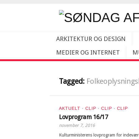
ARKITEKTUR OG DESIGN
MEDIER OG INTERNET
M
Tagged:
Folkeoplysnings
AKTUELT
·
CLIP
·
CLIP
·
CLIP
Lovprogram 16/17
november 7, 2016
Kulturministerens lovprogram for indevære