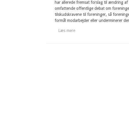
har allerede fremsat forslag til ændring a
omfattende offentlige debat om foreninge
tilskudskravene til foreninger, så foreninge
formål modarbejder eller underminerer d
Læs mere