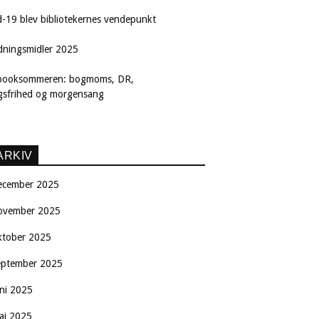
d-19 blev bibliotekernes vendepunkt
dningsmidler 2025
booksommeren: bogmoms, DR,
ngsfrihed og morgensang
ARKIV
ecember 2025
ovember 2025
ktober 2025
eptember 2025
uni 2025
aj 2025