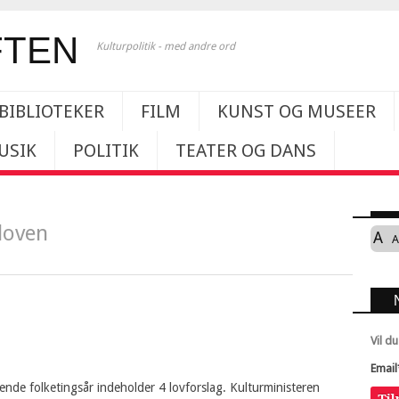
Kulturpolitik - med andre ord
BIBLIOTEKER
FILM
KUNST OG MUSEER
USIK
POLITIK
TEATER OG DANS
loven
A
A
Vil d
Email
nde folketingsår indeholder 4 lovforslag. Kulturministeren