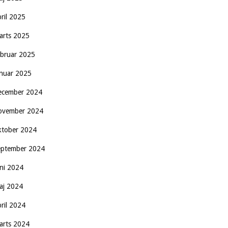
pril 2025
arts 2025
ebruar 2025
anuar 2025
ecember 2024
ovember 2024
ktober 2024
eptember 2024
uni 2024
aj 2024
pril 2024
arts 2024