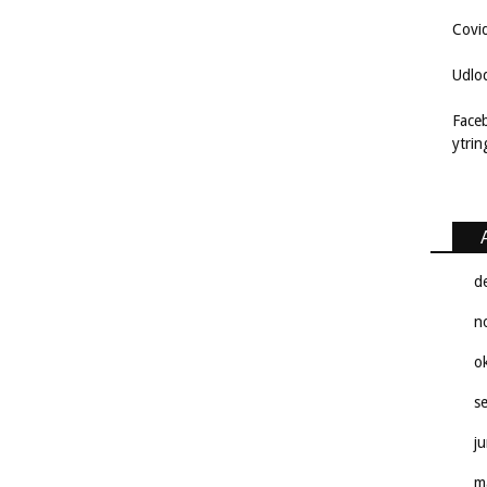
Covi
Udlo
Face
ytri
d
n
o
s
j
m