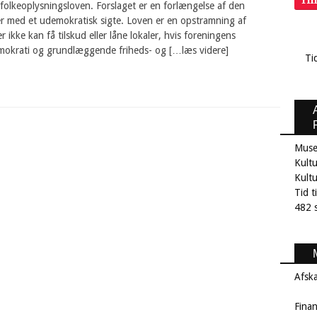
Ti
f folkeoplysningsloven. Forslaget er en forlængelse af den
r med et udemokratisk sigte. Loven er en opstramning af
r ikke kan få tilskud eller låne lokaler, hvis foreningens
emokrati og grundlæggende friheds- og […læs videre]
Ti
Muse
Kultu
Kult
Tid t
482 s
Afsk
Fina