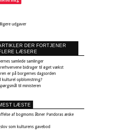
lmeld mig
dligere udgaver
ARTIKLER DER FORTJENER
FLERE LÆSERE
ernes samlede samlinger
rerhvervene bidrager til øget vækst
uren er på borgernes dagsorden
il kulturel opblomstring?
pørgsmål til ministeren
MEST LÆSTE
affelse af bogmoms åbner Pandoras æske
nslov som kulturens gavebod