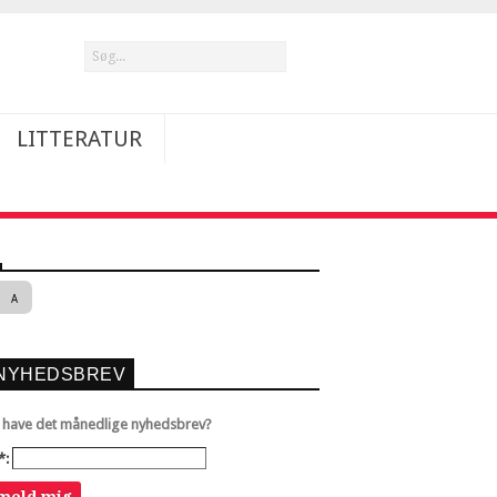
LITTERATUR
A
NYHEDSBREV
u have det månedlige nyhedsbrev?
*: