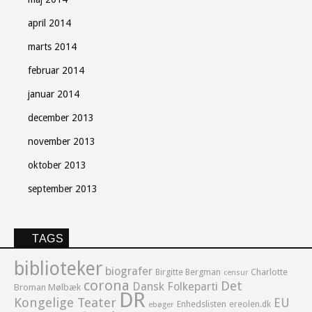
april 2014
marts 2014
februar 2014
januar 2014
december 2013
november 2013
oktober 2013
september 2013
TAGS
biblioteker
biografer
Birgitte Bergman
Charlotte
censur
corona
Det
Dansk Folkeparti
Broman Mølbæk
DR
Kongelige Teater
EU
Enhedslisten
ereolen.dk
ebøger