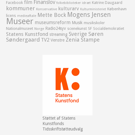
Finanslov
film
Facebook
Katrine Daugaard
idræt
folkebiblioteker
kommuner
kulturarv
København
Konservative
Kulturministeriet
Mogens Jensen
Mette Bock
licens
medieaftale
Museer
museumsreform
Musik
musikskoler
Radio24syv
Nationalmuseet
scenekunst
SF
Socialdemokratiet
Norge
Sverige
Søren
Statens Kunstfond
streaming
Søndergaard
Zenia Stampe
TV2
Venstre
Støttet af Statens
Kunstfonds
Tidsskriftstøtteudvalg