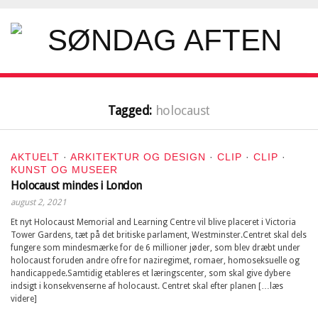
Tagged:
holocaust
AKTUELT
·
ARKITEKTUR OG DESIGN
·
CLIP
·
CLIP
·
KUNST OG MUSEER
Holocaust mindes i London
august 2, 2021
Et nyt Holocaust Memorial and Learning Centre vil blive placeret i Victoria
Tower Gardens, tæt på det britiske parlament, Westminster.Centret skal dels
fungere som mindesmærke for de 6 millioner jøder, som blev dræbt under
holocaust foruden andre ofre for naziregimet, romaer, homoseksuelle og
handicappede.Samtidig etableres et læringscenter, som skal give dybere
indsigt i konsekvenserne af holocaust. Centret skal efter planen […læs
videre]