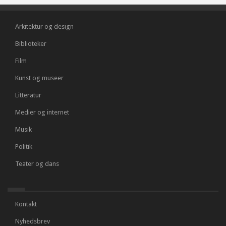
Arkitektur og design
Biblioteker
Film
Kunst og museer
Litteratur
Medier og internet
Musik
Politik
Teater og dans
Kontakt
Nyhedsbrev