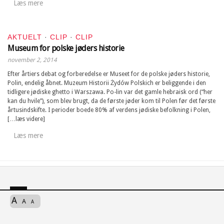
Læs mere
AKTUELT
·
CLIP
·
CLIP
Museum for polske jøders historie
november 2, 2014
Efter årtiers debat og forberedelse er Museet for de polske jøders historie,
Polin, endelig åbnet. Muzeum Historii Żydów Polskich er beliggende i den
tidligere jødiske ghetto i Warszawa. Po-lin var det gamle hebraisk ord (“her
kan du hvile”), som blev brugt, da de første jøder kom til Polen før det første
årtusindskifte. I perioder boede 80% af verdens jødiske befolkning i Polen,
[…læs videre]
Læs mere
A
A
A