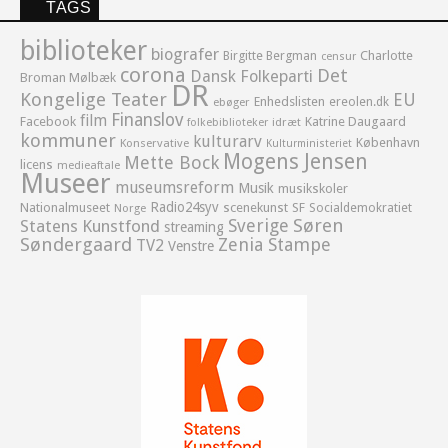
TAGS
biblioteker
biografer
Birgitte Bergman
Charlotte
censur
corona
Det
Dansk Folkeparti
Broman Mølbæk
DR
Kongelige Teater
EU
Enhedslisten
ereolen.dk
ebøger
Finanslov
film
Facebook
Katrine Daugaard
idræt
folkebiblioteker
kommuner
kulturarv
København
Konservative
Kulturministeriet
Mogens Jensen
Mette Bock
licens
medieaftale
Museer
museumsreform
Musik
musikskoler
Radio24syv
Nationalmuseet
scenekunst
SF
Socialdemokratiet
Norge
Sverige
Søren
Statens Kunstfond
streaming
Søndergaard
Zenia Stampe
TV2
Venstre