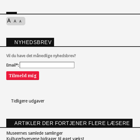
A
A
A
NYHEDSBREV
Vil du have det månedlige nyhedsbrev?
Email*:
Tilmeld mig
Tidligere udgaver
ARTIKLER DER FORTJENER FLERE LÆSERE
Museernes samlede samlinger
Kulturerhvervene bidrager til øget vækst