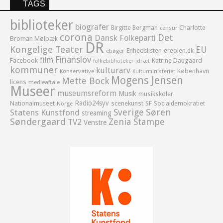
TAGS
biblioteker
biografer
Birgitte Bergman
Charlotte
censur
corona
Det
Dansk Folkeparti
Broman Mølbæk
DR
Kongelige Teater
EU
Enhedslisten
ereolen.dk
ebøger
Finanslov
film
Facebook
Katrine Daugaard
idræt
folkebiblioteker
kommuner
kulturarv
København
Konservative
Kulturministeriet
Mogens Jensen
Mette Bock
licens
medieaftale
Museer
museumsreform
Musik
musikskoler
Radio24syv
Nationalmuseet
scenekunst
SF
Socialdemokratiet
Norge
Sverige
Søren
Statens Kunstfond
streaming
Søndergaard
Zenia Stampe
TV2
Venstre