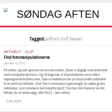
Tagged:
Jeffre’s Exif Viewer
AKTUELT
·
CLIP
Find fotomanipulationerne
oktober 4, 2015
På nettet, og især gennem de sociale medier, bliver vi dagligt overstrømmet
med manipulerede fotos. Og så begraver vi tilsyneladende vores ellers
nøjeregnende kritiske sans. Større mediehuse har professionelle redskaber
til at verificere billeder. Sitet The Conversation gennemgår en række gratis
redskaber, som amatører kan benytte sig af: Tiny Eye. Her kopierer du det
billede, du vil undersøge, eller blot […læs videre]
Læs mere