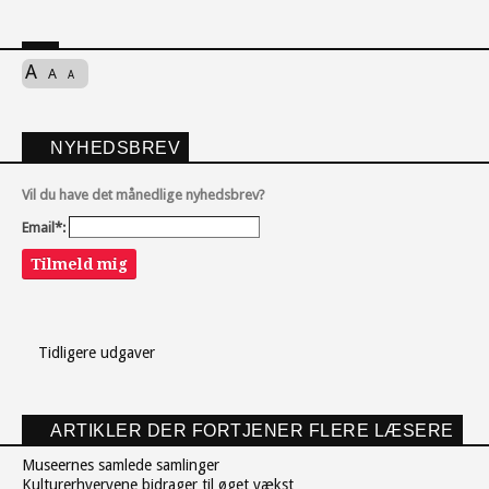
A
A
A
NYHEDSBREV
Vil du have det månedlige nyhedsbrev?
Email*:
Tilmeld mig
Tidligere udgaver
ARTIKLER DER FORTJENER FLERE LÆSERE
Museernes samlede samlinger
Kulturerhvervene bidrager til øget vækst