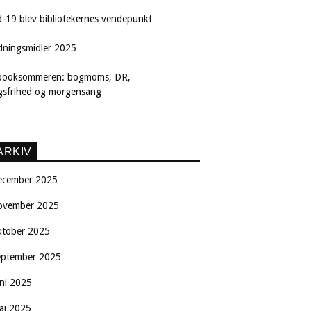
d-19 blev bibliotekernes vendepunkt
dningsmidler 2025
booksommeren: bogmoms, DR,
ngsfrihed og morgensang
ARKIV
ecember 2025
ovember 2025
ktober 2025
eptember 2025
uni 2025
aj 2025