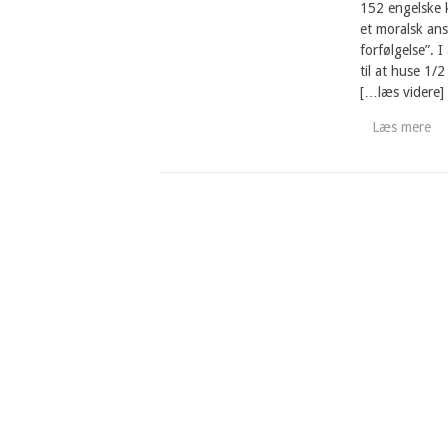
152 engelske 
et moralsk ansv
forfølgelse”.
til at huse 1/
[…læs videre]
Læs mere