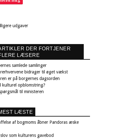
lmeld mig
dligere udgaver
ARTIKLER DER FORTJENER
FLERE LÆSERE
ernes samlede samlinger
rerhvervene bidrager til øget vækst
uren er på borgernes dagsorden
il kulturel opblomstring?
pørgsmål til ministeren
MEST LÆSTE
affelse af bogmoms åbner Pandoras æske
nslov som kulturens gavebod