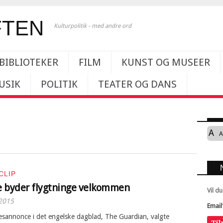
Kulturpolitik - med andre ord
BIBLIOTEKER
FILM
KUNST OG MUSEER
USIK
POLITIK
TEATER OG DANS
A
A
CLIP
 byder flygtninge velkommen
Vil d
2015
Email
esannonce i det engelske dagblad, The Guardian, valgte