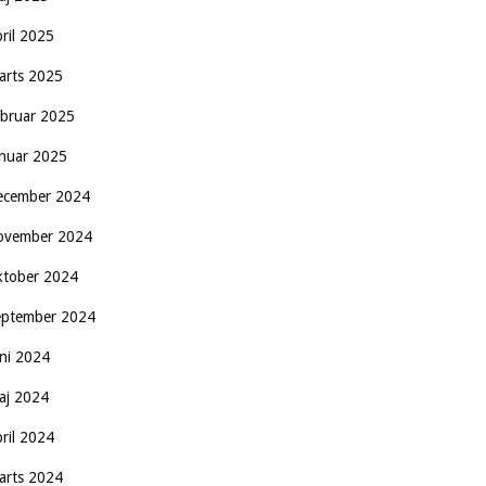
pril 2025
arts 2025
ebruar 2025
anuar 2025
ecember 2024
ovember 2024
ktober 2024
eptember 2024
uni 2024
aj 2024
pril 2024
arts 2024