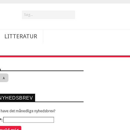
LITTERATUR
A
NYHEDSBREV
u have det månedlige nyhedsbrev?
*: