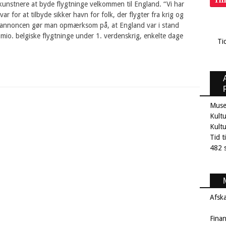
Ti
kunstnere at byde flygtninge velkommen til England. “Vi har
ar for at tilbyde sikker havn for folk, der flygter fra krig og
 I annoncen gør man opmærksom på, at England var i stand
2 mio. belgiske flygtninge under 1. verdenskrig, enkelte dage
Ti
Muse
Kultu
Kult
Tid t
482 s
Afsk
Fina