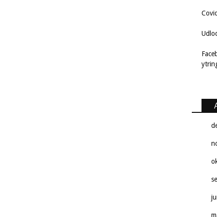
Covi
Udlo
Face
ytri
d
n
o
s
j
m