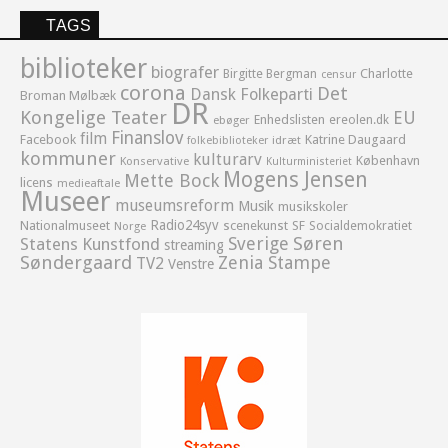
TAGS
biblioteker
biografer
Birgitte Bergman
Charlotte
censur
corona
Det
Dansk Folkeparti
Broman Mølbæk
DR
Kongelige Teater
EU
Enhedslisten
ereolen.dk
ebøger
Finanslov
film
Facebook
Katrine Daugaard
idræt
folkebiblioteker
kommuner
kulturarv
København
Konservative
Kulturministeriet
Mogens Jensen
Mette Bock
licens
medieaftale
Museer
museumsreform
Musik
musikskoler
Radio24syv
Nationalmuseet
scenekunst
SF
Socialdemokratiet
Norge
Sverige
Søren
Statens Kunstfond
streaming
Søndergaard
Zenia Stampe
TV2
Venstre