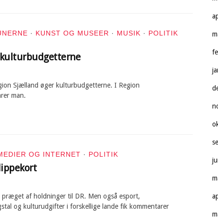
a
UNERNE
·
KUNST OG MUSEER
·
MUSIK
·
POLITIK
m
f
 kulturbudgetterne
j
ion Sjælland øger kulturbudgetterne. I Region
d
rer man.
n
o
s
MEDIER OG INTERNET
·
POLITIK
j
lippekort
m
a
præget af holdninger til DR. Men også esport,
stal og kulturudgifter i forskellige lande fik kommentarer
m