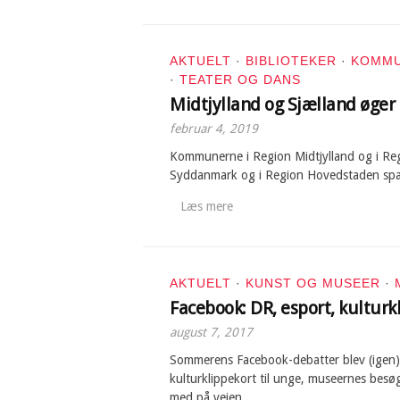
AKTUELT
·
BIBLIOTEKER
·
KOMM
·
TEATER OG DANS
Midtjylland og Sjælland øger
februar 4, 2019
Kommunerne i Region Midtjylland og i Reg
Syddanmark og i Region Hovedstaden spa
Læs mere
AKTUELT
·
KUNST OG MUSEER
·
Facebook: DR, esport, kulturk
august 7, 2017
Sommerens Facebook-debatter blev (igen) 
kulturklippekort til unge, museernes besøg
med på vejen.