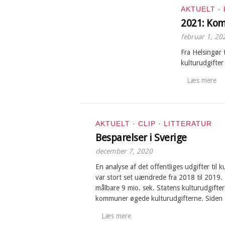
AKTUELT
·
2021: Kom
februar 1, 20
Fra Helsingør
kulturudgifter
Læs mere
AKTUELT
·
CLIP
·
LITTERATUR
Besparelser i Sverige
december 7, 2020
En analyse af det offentliges udgifter til k
var stort set uændrede fra 2018 til 2019.
målbare 9 mio. sek. Statens kulturudgifte
kommuner øgede kulturudgifterne. Siden 2
Læs mere