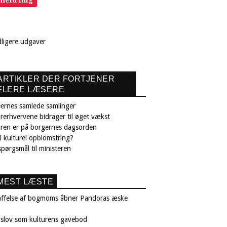
dligere udgaver
ARTIKLER DER FORTJENER
FLERE LÆSERE
ernes samlede samlinger
rerhvervene bidrager til øget vækst
uren er på borgernes dagsorden
il kulturel opblomstring?
pørgsmål til ministeren
MEST LÆSTE
affelse af bogmoms åbner Pandoras æske
nslov som kulturens gavebod