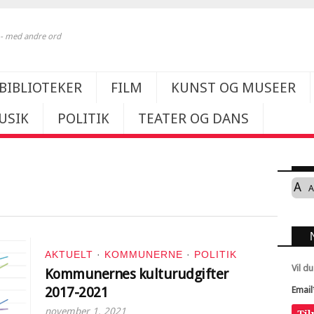
k - med andre ord
BIBLIOTEKER
FILM
KUNST OG MUSEER
USIK
POLITIK
TEATER OG DANS
A
A
AKTUELT
·
KOMMUNERNE
·
POLITIK
Vil d
Kommunernes kulturudgifter
2017-2021
Email
november 1, 2021
Ti