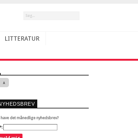
LITTERATUR
A
NYHEDSBREV
u have det månedlige nyhedsbrev?
*:
lmeld mig