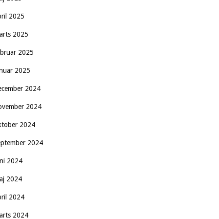
pril 2025
arts 2025
ebruar 2025
anuar 2025
ecember 2024
ovember 2024
ktober 2024
eptember 2024
uni 2024
aj 2024
pril 2024
arts 2024