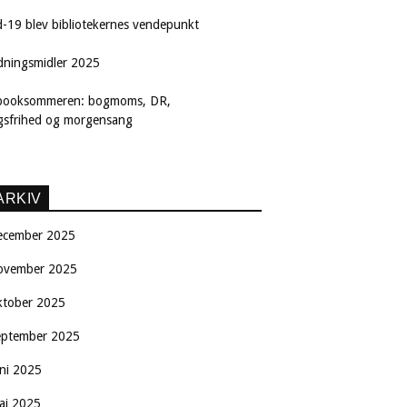
d-19 blev bibliotekernes vendepunkt
dningsmidler 2025
booksommeren: bogmoms, DR,
ngsfrihed og morgensang
ARKIV
ecember 2025
ovember 2025
ktober 2025
eptember 2025
uni 2025
aj 2025