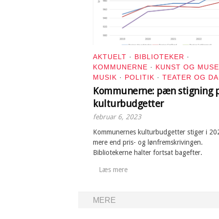
AKTUELT
·
BIBLIOTEKER
·
KOMMUNERNE
·
KUNST OG MUS
MUSIK
·
POLITIK
·
TEATER OG D
Kommunerne: pæn stigning 
kulturbudgetter
februar 6, 2023
Kommunernes kulturbudgetter stiger i 2
mere end pris- og lønfremskrivingen.
Bibliotekerne halter fortsat bagefter.
Læs mere
MERE