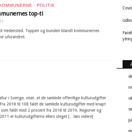
KOMMUNERNE
·
POLITIK
Covi
munernes top-ti
Udlo
21
 til Hedensted. Toppen og bunden blandt kommunernes
Face
 er uforandret.
ytri
d
n
ultur i Sverige, viser, at de samlede offentlige kulturudgifter
o
 Fra 2018 til 108 faldt de samlede kulturudgifter med knapt
s
r som faldt med 2 procent fra 2018 til 2019. Regioner og
011 er kulturudgifterne ellers steget […læs videre]
j
m