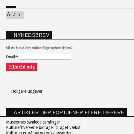
A
A
A
NYHEDSBREV
Vil du have det månedlige nyhedsbrev?
Email*:
Tilmeld mig
Tidligere udgaver
ARTIKLER DER FORTJENER FLERE LÆSERE
Museernes samlede samlinger
Kulturerhvervene bidrager til øget vækst
Kulturen er på borgernes dagsorden