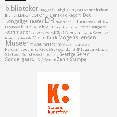
biblioteker
biografer
Birgitte Bergman
Charlotte
censur
corona
Det
Dansk Folkeparti
Broman Mølbæk
DR
Kongelige Teater
EU
Enhedslisten
ereolen.dk
ebøger
Finanslov
film
Facebook
Katrine Daugaard
idræt
folkebiblioteker
kommuner
kulturarv
København
Konservative
Kulturministeriet
Mogens Jensen
Mette Bock
licens
medieaftale
Museer
museumsreform
Musik
musikskoler
Radio24syv
Nationalmuseet
scenekunst
SF
Socialdemokratiet
Norge
Sverige
Søren
Statens Kunstfond
streaming
Søndergaard
Zenia Stampe
TV2
Venstre