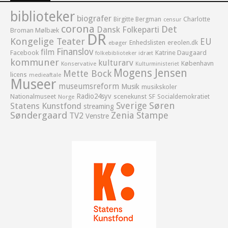
biblioteker
biografer
Birgitte Bergman
Charlotte
censur
corona
Det
Dansk Folkeparti
Broman Mølbæk
DR
Kongelige Teater
EU
Enhedslisten
ereolen.dk
ebøger
Finanslov
film
Facebook
Katrine Daugaard
idræt
folkebiblioteker
kommuner
kulturarv
København
Konservative
Kulturministeriet
Mogens Jensen
Mette Bock
licens
medieaftale
Museer
museumsreform
Musik
musikskoler
Radio24syv
Nationalmuseet
scenekunst
SF
Socialdemokratiet
Norge
Sverige
Søren
Statens Kunstfond
streaming
Søndergaard
Zenia Stampe
TV2
Venstre