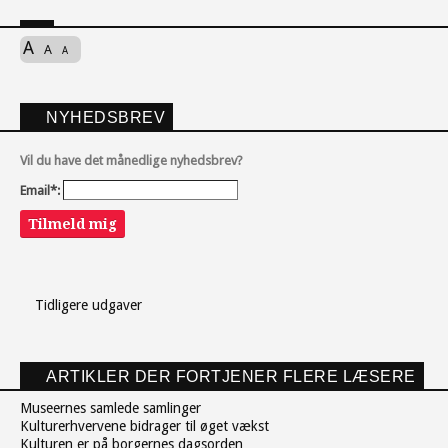
A
A
A
NYHEDSBREV
Vil du have det månedlige nyhedsbrev?
Email*:
Tilmeld mig
Tidligere udgaver
ARTIKLER DER FORTJENER FLERE LÆSERE
Museernes samlede samlinger
Kulturerhvervene bidrager til øget vækst
Kulturen er på borgernes dagsorden