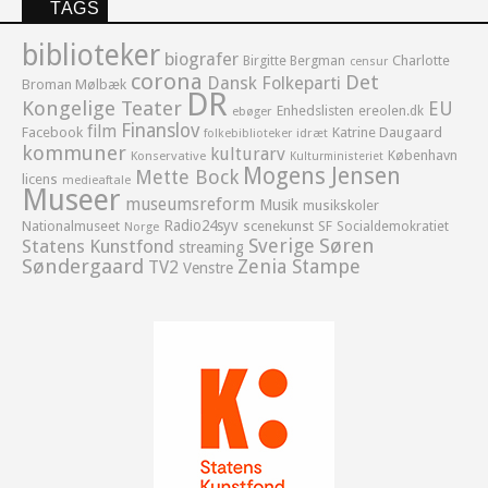
TAGS
biblioteker
biografer
Birgitte Bergman
Charlotte
censur
corona
Det
Dansk Folkeparti
Broman Mølbæk
DR
Kongelige Teater
EU
Enhedslisten
ereolen.dk
ebøger
Finanslov
film
Facebook
Katrine Daugaard
idræt
folkebiblioteker
kommuner
kulturarv
København
Konservative
Kulturministeriet
Mogens Jensen
Mette Bock
licens
medieaftale
Museer
museumsreform
Musik
musikskoler
Radio24syv
Nationalmuseet
scenekunst
SF
Socialdemokratiet
Norge
Sverige
Søren
Statens Kunstfond
streaming
Søndergaard
Zenia Stampe
TV2
Venstre