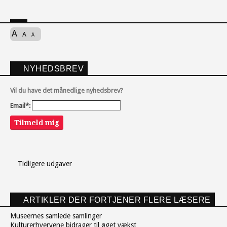
A
A
A
NYHEDSBREV
Vil du have det månedlige nyhedsbrev?
Email*:
Tilmeld mig
Tidligere udgaver
ARTIKLER DER FORTJENER FLERE LÆSERE
Museernes samlede samlinger
Kulturerhvervene bidrager til øget vækst