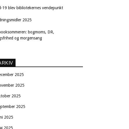
d-19 blev bibliotekernes vendepunkt
dningsmidler 2025
booksommeren: bogmoms, DR,
ngsfrihed og morgensang
ARKIV
ecember 2025
ovember 2025
ktober 2025
eptember 2025
uni 2025
aj 2025