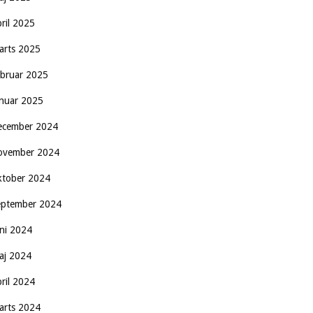
pril 2025
arts 2025
ebruar 2025
anuar 2025
ecember 2024
ovember 2024
ktober 2024
eptember 2024
uni 2024
aj 2024
pril 2024
arts 2024