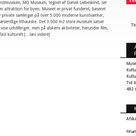
Ti
unstmuseum, MO Museum, tegnet af Daniel Liebeskind, ser
e en attraktion for byen. Museet er privat funderet, baseret
 private samlinger på over 5.000 moderne kunstværker,
æsentlige lithauiske. Det 3.000 m2 store museum satser
Ti
 vise udstillinger, men på alskens aktiviteter, herunder film,
 fast kulturelt […læs videre]
Muse
Kultu
Kult
Tid t
482 s
Afsk
Fina