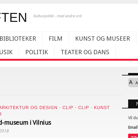
Kulturpolitik - med andre ord
BIBLIOTEKER
FILM
KUNST OG MUSEER
USIK
POLITIK
TEATER OG DANS
A
A
ARKITEKTUR OG DESIGN
·
CLIP
·
CLIP
·
KUNST
R
Vil d
d-museum i Vilnius
Email
2018