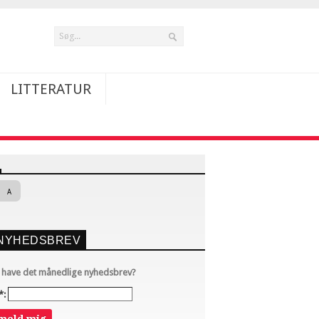
LITTERATUR
A
NYHEDSBREV
u have det månedlige nyhedsbrev?
*: