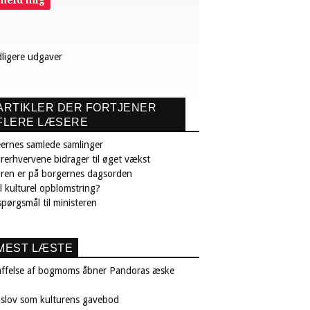
lmeld mig
dligere udgaver
ARTIKLER DER FORTJENER
FLERE LÆSERE
ernes samlede samlinger
rerhvervene bidrager til øget vækst
uren er på borgernes dagsorden
il kulturel opblomstring?
pørgsmål til ministeren
MEST LÆSTE
affelse af bogmoms åbner Pandoras æske
nslov som kulturens gavebod