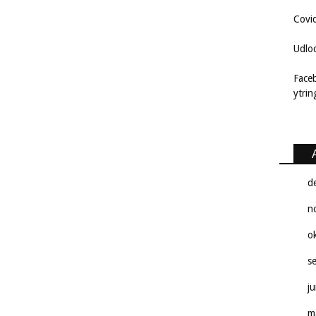
Covi
Udlo
Face
ytri
d
n
o
s
j
m