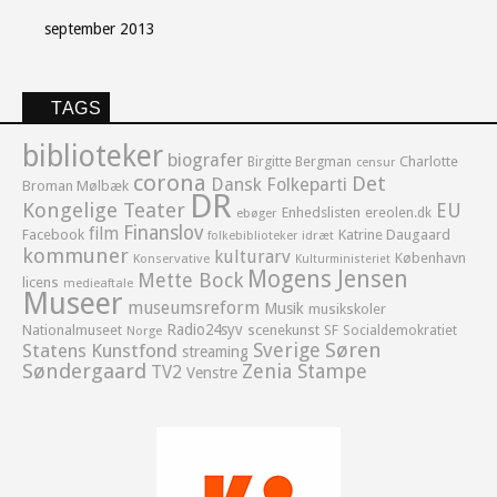
september 2013
TAGS
biblioteker
biografer
Birgitte Bergman
Charlotte
censur
corona
Det
Dansk Folkeparti
Broman Mølbæk
DR
Kongelige Teater
EU
Enhedslisten
ereolen.dk
ebøger
Finanslov
film
Facebook
Katrine Daugaard
idræt
folkebiblioteker
kommuner
kulturarv
København
Konservative
Kulturministeriet
Mogens Jensen
Mette Bock
licens
medieaftale
Museer
museumsreform
Musik
musikskoler
Radio24syv
Nationalmuseet
scenekunst
SF
Socialdemokratiet
Norge
Sverige
Søren
Statens Kunstfond
streaming
Søndergaard
Zenia Stampe
TV2
Venstre