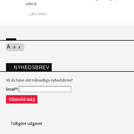
videre]
Læs mere
A
A
A
NYHEDSBREV
Vil du have det månedlige nyhedsbrev?
Email*:
Tilmeld mig
Tidligere udgaver