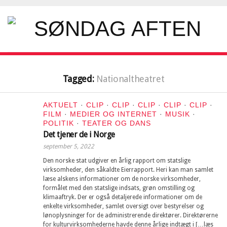
Tagged:
Nationaltheatret
AKTUELT
·
CLIP
·
CLIP
·
CLIP
·
CLIP
·
CLIP
·
FILM
·
MEDIER OG INTERNET
·
MUSIK
·
POLITIK
·
TEATER OG DANS
Det tjener de i Norge
september 5, 2022
Den norske stat udgiver en årlig rapport om statslige
virksomheder, den såkaldte Eierrapport. Heri kan man samlet
læse alskens informationer om de norske virksomheder,
formålet med den statslige indsats, grøn omstilling og
klimaaftryk. Der er også detaljerede informationer om de
enkelte virksomheder, samlet oversigt over bestyrelser og
lønoplysninger for de administrerende direktører. Direktørerne
for kulturvirksomhederne havde denne årlige indtægt i […læs