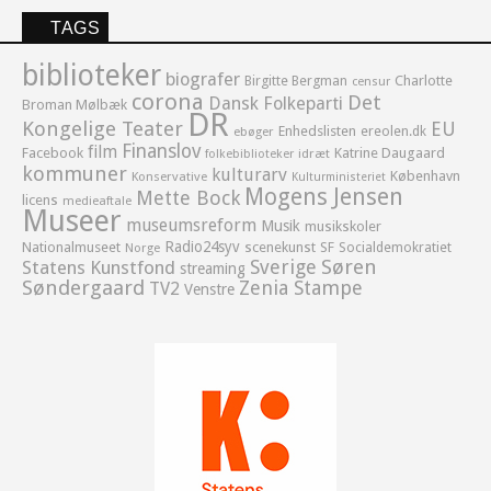
TAGS
biblioteker
biografer
Birgitte Bergman
Charlotte
censur
corona
Det
Dansk Folkeparti
Broman Mølbæk
DR
Kongelige Teater
EU
Enhedslisten
ereolen.dk
ebøger
Finanslov
film
Facebook
Katrine Daugaard
idræt
folkebiblioteker
kommuner
kulturarv
København
Konservative
Kulturministeriet
Mogens Jensen
Mette Bock
licens
medieaftale
Museer
museumsreform
Musik
musikskoler
Radio24syv
Nationalmuseet
scenekunst
SF
Socialdemokratiet
Norge
Sverige
Søren
Statens Kunstfond
streaming
Søndergaard
Zenia Stampe
TV2
Venstre