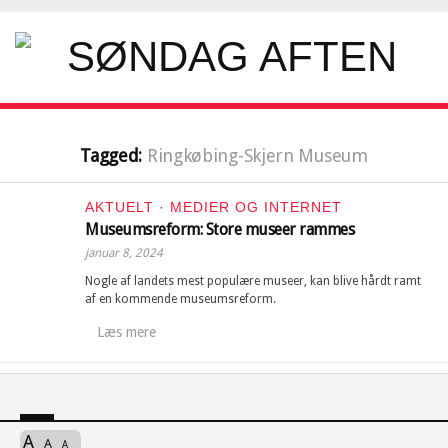
Tagged:
Ringkøbing-Skjern Museum
AKTUELT
·
MEDIER OG INTERNET
Museumsreform: Store museer rammes
januar 8, 2024
Nogle af landets mest populære museer, kan blive hårdt ramt
af en kommende museumsreform.
Læs mere
A
A
A