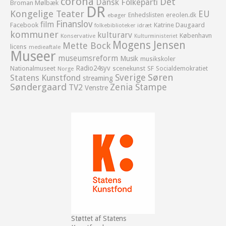
corona
Det
Dansk Folkeparti
Broman Mølbæk
DR
Kongelige Teater
EU
Enhedslisten
ereolen.dk
ebøger
Finanslov
film
Facebook
Katrine Daugaard
idræt
folkebiblioteker
kommuner
kulturarv
København
Konservative
Kulturministeriet
Mogens Jensen
Mette Bock
licens
medieaftale
Museer
museumsreform
Musik
musikskoler
Radio24syv
Nationalmuseet
scenekunst
SF
Socialdemokratiet
Norge
Sverige
Søren
Statens Kunstfond
streaming
Søndergaard
Zenia Stampe
TV2
Venstre
Støttet af Statens