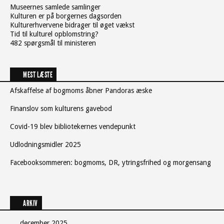
Museernes samlede samlinger
Kulturen er på borgernes dagsorden
Kulturerhvervene bidrager til øget vækst
Tid til kulturel opblomstring?
482 spørgsmål til ministeren
MEST LÆSTE
Afskaffelse af bogmoms åbner Pandoras æske
Finanslov som kulturens gavebod
Covid-19 blev bibliotekernes vendepunkt
Udlodningsmidler 2025
Facebooksommeren: bogmoms, DR, ytringsfrihed og morgensang
ARKIV
december 2025