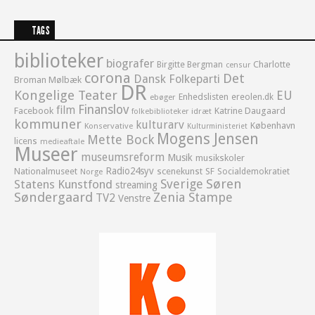
TAGS
biblioteker
biografer
Birgitte Bergman
Charlotte
censur
corona
Det
Dansk Folkeparti
Broman Mølbæk
DR
Kongelige Teater
EU
Enhedslisten
ereolen.dk
ebøger
Finanslov
film
Facebook
Katrine Daugaard
idræt
folkebiblioteker
kommuner
kulturarv
København
Konservative
Kulturministeriet
Mogens Jensen
Mette Bock
licens
medieaftale
Museer
museumsreform
Musik
musikskoler
Radio24syv
Nationalmuseet
scenekunst
SF
Socialdemokratiet
Norge
Sverige
Søren
Statens Kunstfond
streaming
Søndergaard
Zenia Stampe
TV2
Venstre