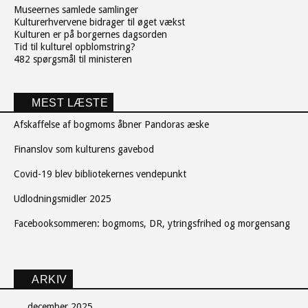
Museernes samlede samlinger
Kulturerhvervene bidrager til øget vækst
Kulturen er på borgernes dagsorden
Tid til kulturel opblomstring?
482 spørgsmål til ministeren
MEST LÆSTE
Afskaffelse af bogmoms åbner Pandoras æske
Finanslov som kulturens gavebod
Covid-19 blev bibliotekernes vendepunkt
Udlodningsmidler 2025
Facebooksommeren: bogmoms, DR, ytringsfrihed og morgensang
ARKIV
december 2025