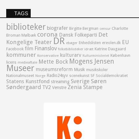
TAGS
biblioteker
biografer
Birgitte Bergman
Charlotte
censur
corona
Det
Dansk Folkeparti
Broman Mølbæk
DR
Kongelige Teater
EU
Enhedslisten
ereolen.dk
ebøger
Finanslov
film
Facebook
Katrine Daugaard
idræt
folkebiblioteker
kommuner
kulturarv
København
Konservative
Kulturministeriet
Mogens Jensen
Mette Bock
licens
medieaftale
Museer
museumsreform
Musik
musikskoler
Radio24syv
Nationalmuseet
scenekunst
SF
Socialdemokratiet
Norge
Sverige
Søren
Statens Kunstfond
streaming
Søndergaard
Zenia Stampe
TV2
Venstre