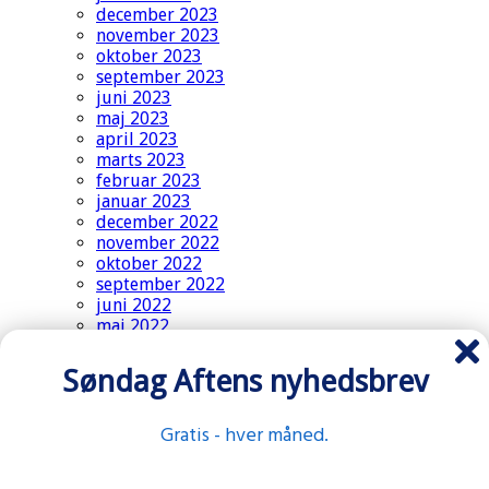
december 2023
november 2023
oktober 2023
september 2023
juni 2023
maj 2023
april 2023
marts 2023
februar 2023
januar 2023
december 2022
november 2022
oktober 2022
september 2022
juni 2022
maj 2022
april 2022
marts 2022
Søndag Aftens nyhedsbrev
februar 2022
januar 2022
december 2021
Gratis - hver måned.
november 2021
oktober 2021