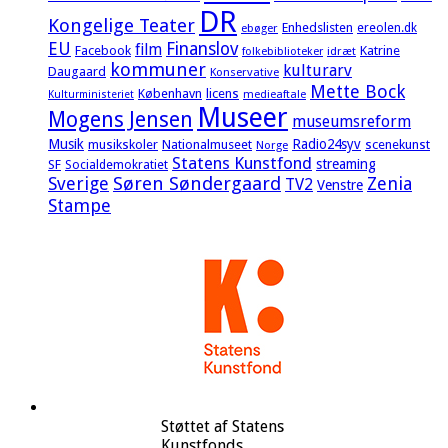
DR
Kongelige Teater
Enhedslisten
ereolen.dk
ebøger
EU
Finanslov
film
Facebook
Katrine
idræt
folkebiblioteker
kommuner
kulturarv
Daugaard
Konservative
Mette Bock
København
licens
Kulturministeriet
medieaftale
Museer
Mogens Jensen
museumsreform
Musik
Radio24syv
musikskoler
Nationalmuseet
scenekunst
Norge
Statens Kunstfond
streaming
SF
Socialdemokratiet
Sverige
Søren Søndergaard
Zenia
TV2
Venstre
Stampe
Støttet af Statens
Kunstfonds